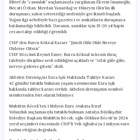
Silivri’de “casusluk” suçlamasıyla yargılanan Ekrem İmamoğlu,
Necati Özkan, Merdan Yanardağ ve Hüseyin Gün’ün ilk
duruşması, salon yetersizliği nedeniyle gecikmeli başladı.
Yoğun ilgi sebebiyle bazı gazeteci ve avukatların duruşmaya
katılamadığı bildirildi. Davanın, sanıklar için 15-20 yıl hapis
cezası talep edildiği öğrenildi.
CHP’den Burcu Köksal Kararı: “Şimdi Güle Güle Nereye
Giderse Gitsin”
CHP Sözcüsü Zeynel Emre, Burcu Köksal’ın kesin ihraç
talebiyle disipline sevk edildiğini açıkladı ve “Artık güle güle,
nereye giderse gitsin.” dedi.
Akbelen Direnişçisi Esra Işık Hakkında Tahliye Kararı
42 gündür tutuklu bulunan yaşam savunucusu Esra Işık
hakkında tahliye kararı verildi. Akbelen direnişinin sembol
isimlerinden biri olarak biliniyor.
Muhittin Böcek’ten 1 Milyon Euro Avukata İtiraf
Yolsuzluk suçlamasıyla tutuklu bulunan Antalya Büyükşehir
Belediye Başkanı Muhittin Böcek, oğlu Gökhan Böcek’in 2024
yerel seçimleri öncesinde CHP’li Veli Ağbaba’ya 1 milyon euro
teslim ettiğini doğruladı.