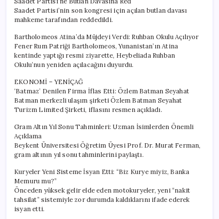
Saadet Partisi’ne Butlan Davasına Red
Saadet Partisi’nin son kongresi için açılan butlan davası
mahkeme tarafından reddedildi.
Bartholomeos Atina’da Müjdeyi Verdi: Ruhban Okulu Açılıyor
Fener Rum Patriği Bartholomeos, Yunanistan’ın Atina
kentinde yaptığı resmi ziyarette, Heybeliada Ruhban
Okulu’nun yeniden açılacağını duyurdu.
EKONOMİ – YENİÇAĞ
‘Batmaz’ Denilen Firma İflas Etti: Özlem Batman Seyahat
Batman merkezli ulaşım şirketi Özlem Batman Seyahat
Turizm Limited Şirketi, iflasını resmen açıkladı.
Gram Altın Yıl Sonu Tahminleri: Uzman İsimlerden Önemli
Açıklama
Beykent Üniversitesi Öğretim Üyesi Prof. Dr. Murat Ferman,
gram altının yıl sonu tahminlerini paylaştı.
Kuryeler Yeni Sisteme İsyan Etti: “Biz Kurye miyiz, Banka
Memuru mu?”
Önceden yüksek gelir elde eden motokuryeler, yeni “nakit
tahsilat” sistemiyle zor durumda kaldıklarını ifade ederek
isyan etti.