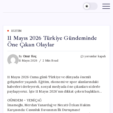
Skip
to
content
EĞITIM
11 Mayıs 2026 Türkiye Gündeminde
Öne Çıkan Olaylar
11
By
Onur Koç
yorumlar kapalı
Mayıs
11 Mayıs 2026
2 Min Read
2026
Türkiye
Gündeminde
11 Mayıs 2026 Cuma günü Türkiye ve dünyada önemli
Öne
gelişmeler yaşandı. Eğitim, ekonomi ve spor alanlarındaki
Çıkan
Olaylar
haberleri derleyerek, sosyal medyada öne çıkanları sizlerle
için
paylaşıyoruz. İşte 11 Mayıs 2026’nın dikkat çeken başlıkları…
GÜNDEM – YENİÇAĞ
İmamoğlu, Merdan Yanardağ ve Necati Özkan Hakim
Karşısında: Casusluk Davasının İlk Duruşması!