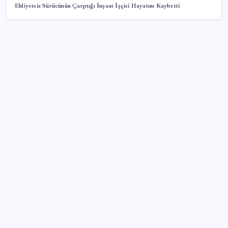
Ehliyetsiz Sürücünün Çarptığı İnşaat İşçisi Hayatını Kaybetti
SON YAZILAR
ROKETSAN’dan MSB’ye TAYFUN Fırlatma Aracı
Teslimatı
Piyasaların merakla beklediği veri açıklandı: Altın ve
gümüş fiyatları uçuşa geçti
Altında yükseliş kapıda mı? Uzman isimden ezber
bozan tahmin!
Çıkarılabilir Bataryalı Telefonlar Geri Dönüyor