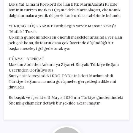
Lüks Yat Limanı Konkordato İlan Etti: MarinAlaçatı Krizde
İzmir’in turizm merkezi Çeşme’deki MarinAlaçatı, ekonomik
dalgalanmalara yenik düşerek konkordato talebinde bulundu.
YENİÇAĞ KÖŞE YAZISI: Fatih Ergin yazdı: Mansur Yavaş’a
“Mutlak” Tuzak
Ülkenin gündemindeki en önemli meseleler arasında yer alan
pek çok konu, iktidarın daha çok üzerinde düşündüğü bir
başka meseleyi gölgede bırakıyor.
DÜNYA – YENİÇAĞ
Mazlum Abdi’den Ankara’ya Ziyaret Sinyali: Türkiye ile Şam
Üzerinden Görüşüyoruz
Suriye’nin kuzeyindeki SDG-PYD’nin lideri Mazlum Abdi,
Türkiye ile Şam arasında görüşmeler gerçekleştirdiklerini
duyurdu.
Bu başlık ve içerikte, 11 Mayıs 2026’nın Türkiye gündemindeki
önemli gelişmeler detaylı bir şekilde aktarılmıştır.