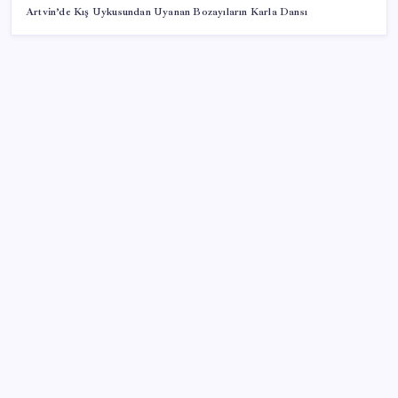
Artvin’de Kış Uykusundan Uyanan Bozayıların Karla Dansı
SON YAZILAR
Kia EV2 Türkiye Yolcusu: İşte Beklenen Fiyat ve
Özellikler
Resmen Meclis’e sunuldu: İşte 10 soruda ‘çerçeve
yasa’ teklifi…
Lise kayıtları ne zaman başlayacak? 2026 MEB LGS
yerleştirme kayıt takvimi…
Son dakika… Akın Gürlek, Uğur Mumcu ailesinin