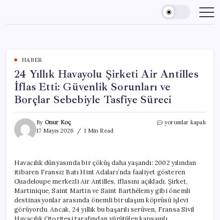
Skip
to
content
HABER
24 Yıllık Havayolu Şirketi Air Antilles
İflas Etti: Güvenlik Sorunları ve
Borçlar Sebebiyle Tasfiye Süreci
24
By
Onur Koç
yorumlar kapalı
Yıllık
17 Mayıs 2026
1 Min Read
Havayolu
Şirketi
Air
Havacılık dünyasında bir çöküş daha yaşandı: 2002 yılından
Antilles
itibaren Fransız Batı Hint Adaları’nda faaliyet gösteren
İflas
Etti:
Guadeloupe merkezli Air Antilles, iflasını açıkladı. Şirket,
Güvenlik
Martinique, Saint Martin ve Saint Barthélemy gibi önemli
Sorunları
destinasyonlar arasında önemli bir ulaşım köprüsü işlevi
ve
görüyordu. Ancak, 24 yıllık bu başarılı serüven, Fransa Sivil
Borçlar
Havacılık Otoritesi tarafından yürütülen kapsamlı