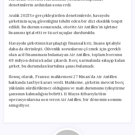
Sebebiyle
denetimlerin ardından sona erdi.
Tasfiye
Süreci
Aralık 2025’te gerçekleştirilen denetimlerde, havayolu
için
şirketinin uçuş güvenliğini tehdit eden bir dizi eksiklik tespit
edildi. Bu durum sonucunda, otorite Air Antilles’in işletme
lisansını iptal etti ve ticari uçuşlar durduruldu.
Havayolu şirketinin karşılaştığı finansal kriz, lisans iptaliyle
daha da derinleşti. Güvenlik sorunlarını çözmek için gerekli
olan acil finansmanı bulamayan Air Antilles, toplam borcunu
69 milyon dolara kadar çıkardı. Borç sarmalında sıkışıp kalan
şirket, bu durumdan kurtulma şansı bulamadı.
Sonuç olarak, Fransız mahkemesi 27 Nisan’da Air Antilles
hakkında tasfiye kararı verdi. Mahkeme, şirketin mevcut borç
yükünün sürdürülemez olduğunu ve mali durumunu iyileştirme
şansının kalmadığını belirtti. 11 Mayıs itibarıyla tüm
operasyonlarına son veren Air Antilles, bir dönemin sonunu
simgeliyor.