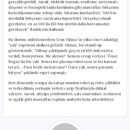
gerçekleştirildi. Ancak, elektrik tesisatı yenileme, su tesisatı
döşeme ve fosseptik tankı kurulumu gibi masraflar, bütçenin
hızla tükenmesine sebep oldu. Yatırımcılardan biri, “100 bin
sterlinlik bütçemiz vardı ama hepsi bitti. Gerçekçi olmak
gerekirse, en az 100 ila 150 bin sterlin daha harcamamız
gerekecek” ifadelerini kullandı.
Bu durum, ünlü komedyen Cem Yılmaz’ın yıllar önce anlattığı
“yalı” esprisini akıllara getirdi. Yılmaz, bir stand-up
gösterisinde, “Yılbaşı çekilişinde geçen yıl 100 milyon lira
verildi. Soruyorsun, ‘Ne alırsın?’ hemen cevap veriyor, ‘Önce
Boğaz’da bir yalı’. Sonra bir plazma televizyon ve bir hassas
terazi… Para böyle mi harcanır? Önce yalı, sonra paranın
bitiyor,” şeklinde espri yapmıştı.
Son dönemde Avrupa’da satışa sunulan eski taş evler, çiftlikler
ve terkedilmiş yerleşim yerleri cazip fiyatlarıyla dikkat
çekiyor. Ancak, altyapı yenilemeleri, çatı onarımları, izolasyon
ve işçilik gibi masraflar, toplam maliyeti hızla artırabiliyor.