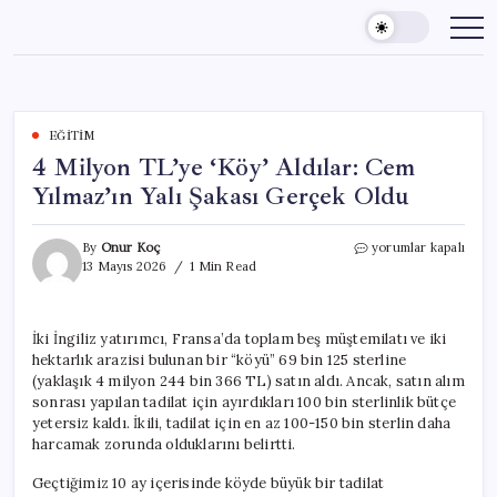
Skip
to
content
EĞITIM
4 Milyon TL’ye ‘Köy’ Aldılar: Cem
Yılmaz’ın Yalı Şakası Gerçek Oldu
4
By
Onur Koç
yorumlar kapalı
Milyon
13 Mayıs 2026
1 Min Read
TL’ye
‘Köy’
Aldılar:
İki İngiliz yatırımcı, Fransa’da toplam beş müştemilatı ve iki
Cem
hektarlık arazisi bulunan bir “köyü” 69 bin 125 sterline
Yılmaz’ın
Yalı
(yaklaşık 4 milyon 244 bin 366 TL) satın aldı. Ancak, satın alım
Şakası
sonrası yapılan tadilat için ayırdıkları 100 bin sterlinlik bütçe
Gerçek
yetersiz kaldı. İkili, tadilat için en az 100-150 bin sterlin daha
Oldu
harcamak zorunda olduklarını belirtti.
için
Geçtiğimiz 10 ay içerisinde köyde büyük bir tadilat