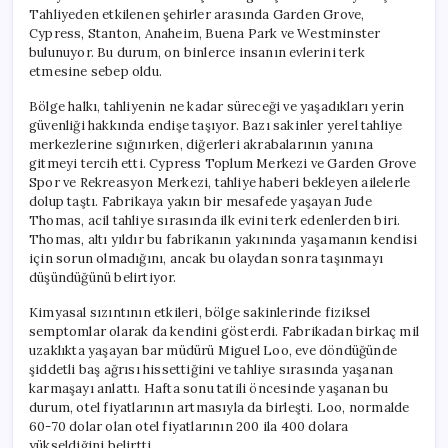
Tahliyeden etkilenen şehirler arasında Garden Grove,
Cypress, Stanton, Anaheim, Buena Park ve Westminster
bulunuyor. Bu durum, on binlerce insanın evlerini terk
etmesine sebep oldu.
Bölge halkı, tahliyenin ne kadar süreceği ve yaşadıkları yerin
güvenliği hakkında endişe taşıyor. Bazı sakinler yerel tahliye
merkezlerine sığınırken, diğerleri akrabalarının yanına
gitmeyi tercih etti. Cypress Toplum Merkezi ve Garden Grove
Spor ve Rekreasyon Merkezi, tahliye haberi bekleyen ailelerle
dolup taştı. Fabrikaya yakın bir mesafede yaşayan Jude
Thomas, acil tahliye sırasında ilk evini terk edenlerden biri.
Thomas, altı yıldır bu fabrikanın yakınında yaşamanın kendisi
için sorun olmadığını, ancak bu olaydan sonra taşınmayı
düşündüğünü belirtiyor.
Kimyasal sızıntının etkileri, bölge sakinlerinde fiziksel
semptomlar olarak da kendini gösterdi. Fabrikadan birkaç mil
uzaklıkta yaşayan bar müdürü Miguel Loo, eve döndüğünde
şiddetli baş ağrısı hissettiğini ve tahliye sırasında yaşanan
karmaşayı anlattı. Hafta sonu tatili öncesinde yaşanan bu
durum, otel fiyatlarının artmasıyla da birleşti. Loo, normalde
60-70 dolar olan otel fiyatlarının 200 ila 400 dolara
yükseldiğini belirtti.