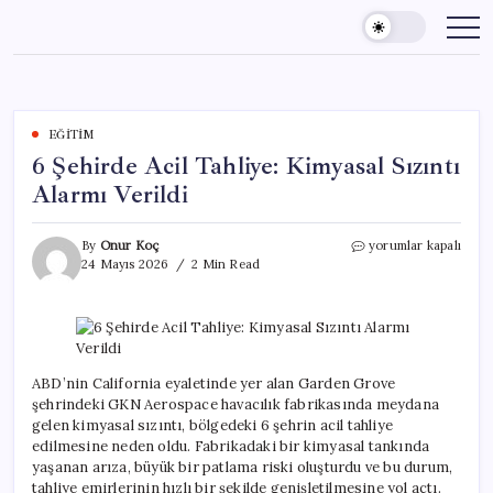
Skip
to
content
EĞITIM
6 Şehirde Acil Tahliye: Kimyasal Sızıntı
Alarmı Verildi
6
By
Onur Koç
yorumlar kapalı
Şehirde
24 Mayıs 2026
2 Min Read
Acil
Tahliye:
Kimyasal
Sızıntı
Alarmı
Verildi
ABD’nin California eyaletinde yer alan Garden Grove
için
şehrindeki GKN Aerospace havacılık fabrikasında meydana
gelen kimyasal sızıntı, bölgedeki 6 şehrin acil tahliye
edilmesine neden oldu. Fabrikadaki bir kimyasal tankında
yaşanan arıza, büyük bir patlama riski oluşturdu ve bu durum,
tahliye emirlerinin hızlı bir şekilde genişletilmesine yol açtı.