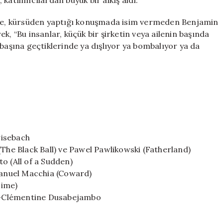
katılımcılardan büyük bir alkış aldı.
e, kürsüden yaptığı konuşmada isim vermeden Benjamin
k, “Bu insanlar, küçük bir şirketin veya ailenin başında
 başına geçtiklerinde ya dışlıyor ya bombalıyor ya da
risebach
(The Black Ball) ve Pawel Pawlikowski (Fatherland)
o (All of a Sudden)
anuel Macchia (Coward)
Time)
rie-Clémentine Dusabejambo