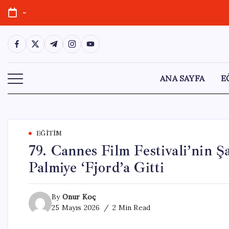
Skip
-
to
content
https://www.facebook.com/
https://twitter.com/
https://t.me/
https://www.instagram.com/
https://youtube.com/
ANA SAYFA
E
EĞITIM
79. Cannes Film Festivali’nin Ş
Palmiye ‘Fjord’a Gitti
By
Onur Koç
25 Mayıs 2026
2 Min Read