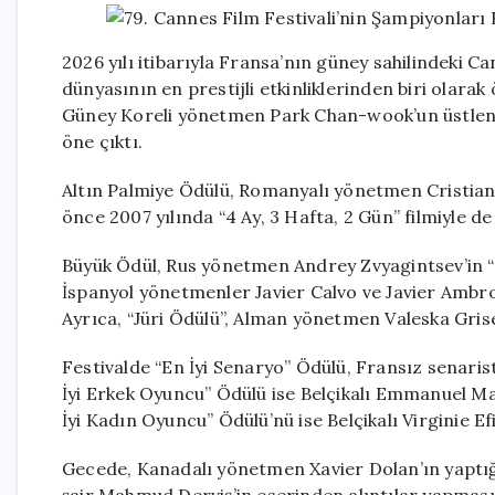
2026 yılı itibarıyla Fransa’nın güney sahilindeki 
dünyasının en prestijli etkinliklerinden biri olarak 
Güney Koreli yönetmen Park Chan-wook’un üstlendiği
öne çıktı.
Altın Palmiye Ödülü, Romanyalı yönetmen Cristian 
önce 2007 yılında “4 Ay, 3 Hafta, 2 Gün” filmiyle de
Büyük Ödül, Rus yönetmen Andrey Zvyagintsev’in “M
İspanyol yönetmenler Javier Calvo ve Javier Ambro
Ayrıca, “Jüri Ödülü”, Alman yönetmen Valeska Griseb
Festivalde “En İyi Senaryo” Ödülü, Fransız senari
İyi Erkek Oyuncu” Ödülü ise Belçikalı Emmanuel Ma
İyi Kadın Oyuncu” Ödülü’nü ise Belçikalı Virginie 
Gecede, Kanadalı yönetmen Xavier Dolan’ın yaptığı d