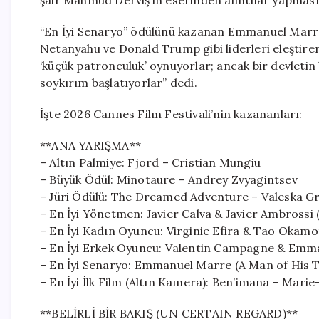
şair Mahmud Derviş’in eserinden alıntılar yapması, 
“En İyi Senaryo” ödülünü kazanan Emmanuel Marr
Netanyahu ve Donald Trump gibi liderleri eleştirere
‘küçük patronculuk’ oynuyorlar; ancak bir devletin
soykırım başlatıyorlar” dedi.
İşte 2026 Cannes Film Festivali’nin kazananları:
**ANA YARIŞMA**
– Altın Palmiye: Fjord – Cristian Mungiu
– Büyük Ödül: Minotaure – Andrey Zvyagintsev
– Jüri Ödülü: The Dreamed Adventure – Valeska G
– En İyi Yönetmen: Javier Calva & Javier Ambrossi 
– En İyi Kadın Oyuncu: Virginie Efira & Tao Okamot
– En İyi Erkek Oyuncu: Valentin Campagne & Emm
– En İyi Senaryo: Emmanuel Marre (A Man of His 
– En İyi İlk Film (Altın Kamera): Ben’imana – Ma
**BELİRLİ BİR BAKIŞ (UN CERTAIN REGARD)**