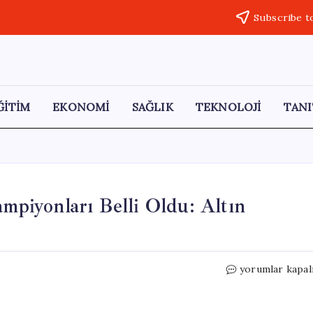
Subscribe t
ĞİTİM
EKONOMİ
SAĞLIK
TEKNOLOJİ
TANI
ampiyonları Belli Oldu: Altın
79.
yorumlar kapal
Cannes
Film
Festivali’nin