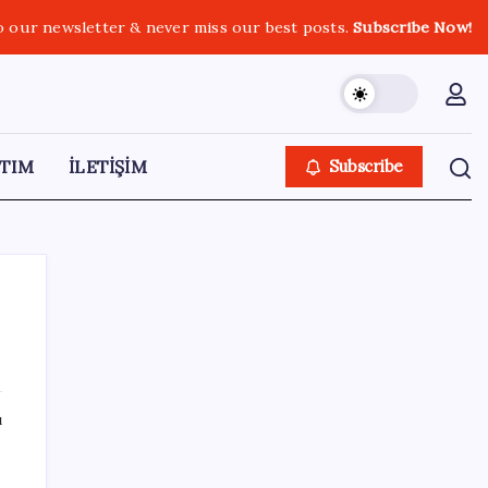
o our newsletter & never miss our best posts.
Subscribe Now!
TIM
İLETİŞİM
Subscribe
SON YAZILAR
ı
ROKETSAN’dan MSB’ye TAYFUN Fırlatma
Aracı Teslimatı