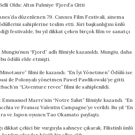
Şampiyonları
Belli
Cannes’da düzenlenen 79. Cannes Film Festivali, sinema
Oldu:
ödüllerini sahiplerine teslim etti. Jüri başkanlığını ünlü
Altın
 festivalde, bu yıl dikkat çeken birçok film ve sanatçı
Palmiye
‘Fjord’a
Gitti
için
Mungiu’nun “Fjord” adlı filmiyle kazanıldı. Mungiu, daha
 bu ödülü elde etmişti.
inotaure” filmi ile kazandı. “En İyi Yönetmen” Ödülü ise
ssi ile Polonyalı yönetmen Pawel Pawlikowski’ye gitti.
ach’ın “L’Aventure revee” filmi ile sahiplenildi.
st Emmanuel Marre’nin “Notre Salut” filmiyle kazandı. “En
cchia ve Fransız Valentin Campagne’ye verildi. Bu yıl “En
Efira ve Japon oyuncu Tao Okamato paylaştı.
ikkat çekici bir vurguyla sahneye çıkarak, Filistinli ünlü