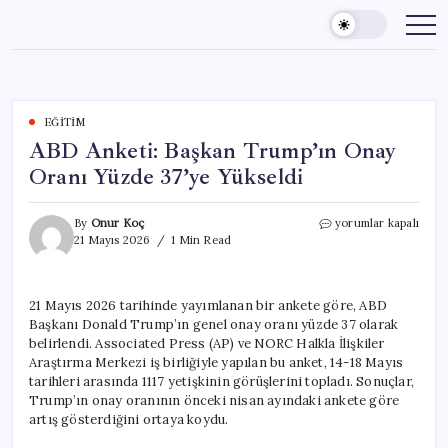
Skip
to
content
EĞITIM
ABD Anketi: Başkan Trump’ın Onay
Oranı Yüzde 37’ye Yükseldi
ABD
By
Onur Koç
yorumlar kapalı
Anketi:
21 Mayıs 2026
1 Min Read
Başkan
Trump’ın
Onay
21 Mayıs 2026 tarihinde yayımlanan bir ankete göre, ABD
Oranı
Başkanı Donald Trump’ın genel onay oranı yüzde 37 olarak
Yüzde
37’ye
belirlendi. Associated Press (AP) ve NORC Halkla İlişkiler
Yükseldi
Araştırma Merkezi iş birliğiyle yapılan bu anket, 14-18 Mayıs
için
tarihleri arasında 1117 yetişkinin görüşlerini topladı. Sonuçlar,
Trump’ın onay oranının önceki nisan ayındaki ankete göre
artış gösterdiğini ortaya koydu.