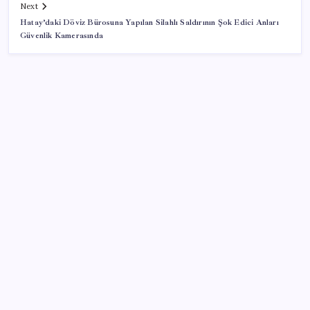
Next
Hatay’daki Döviz Bürosuna Yapılan Silahlı Saldırının Şok Edici Anları
Güvenlik Kamerasında
SON YAZILAR
AB’den 348 uyduluk güvenlik iletişim ağına onay
Google Pixel Watch 5 Sızdırıldı: İşte Detaylar
ROKETSAN’dan MSB’ye TAYFUN Fırlatma Aracı
Teslimatı
Piyasaların merakla beklediği veri açıklandı: Altın ve