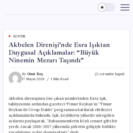
Skip
to
content
EĞITIM
Akbelen Direnişi’nde Esra Işıktan
Duygusal Açıklamalar: “Büyük
Ninemin Mezarı Taşındı”
Akbelen
By
Onur Koç
yorumlar kapalı
Direnişi’nde
17 Mayıs 2026
1 Min Read
Esra
Işıktan
Duygusal
Akbelen direnişinin öne çıkan isimlerinden Esra Işık,
Açıklamalar:
tahliyesinin ardından gazeteci Timur Soykan’ın “Timur
“Büyük
Ninemin
Soykan ile Cevap Hakkı” programına katılarak etkileyici
Mezarı
açıklamalarda bulundu. Işık, köylülerin yıllardır süregelen
Taşındı”
acılarını paylaşarak, “Babaannemlerin köyü cennet gibi bir
için
yerdi. Ancak 2016-2017 yıllarında şirketin gelişiyle birlikte
yaşadığımız acılar doruğa ulaştı.” dedi.