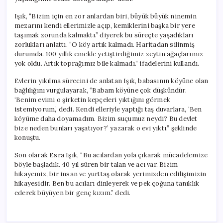
Işık, “Bizim için en zor anlardan biri, büyük büyük ninemin
mezarını kendi ellerimizle açıp, kemiklerini başka bir yere
taşımak zorunda kalmaktı.” diyerek bu süreçte yaşadıkları
zorlukları anlattı. “O köy artık kalmadı. Haritadan silinmiş
durumda. 100 yıllık emekle yetiştirdiğimiz zeytin ağaçlarımız
yok oldu. Artık toprağımız bile kalmadı.” ifadelerini kullandı.
Evlerin yıkılma sürecini de anlatan Işık, babasının köyüne olan
bağlılığını vurgulayarak, “Babam köyüne çok düşkündür.
‘Benim evimi o şirketin kepçeleri yıktığını görmek
istemiyorum,’ dedi. Kendi elleriyle yaptığı taş duvarlara, ‘Ben
köyüme daha doyamadım. Bizim suçumuz neydi? Bu devlet
bize neden bunları yaşatıyor?’ yazarak o evi yıktı.” şeklinde
konuştu.
Son olarak Esra Işık, “Bu acılardan yola çıkarak mücadelemize
böyle başladık. 40 yıl süren bir talan ve acı var. Bizim
hikayemiz, bir insan ve yurttaş olarak yerimizden edilişimizin
hikayesidir. Ben bu acıları dinleyerek ve pek çoğuna tanıklık
ederek büyüyen bir genç kızım.” dedi.