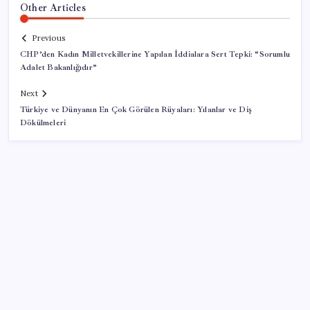
Other Articles
Previous
CHP’den Kadın Milletvekillerine Yapılan İddialara Sert Tepki: “Sorumlu
Adalet Bakanlığıdır”
Next
Türkiye ve Dünyanın En Çok Görülen Rüyaları: Yılanlar ve Diş
Dökülmeleri
SON YAZILAR
Kia EV2 Türkiye Yolcusu: İşte Beklenen Fiyat ve