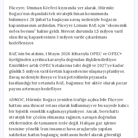
Füceyre, Umman Körfezi kıyısında yer alarak, Hürmüz
Boğazı’nın dışındaki tek stratejik liman konumunda
bulunuyor. 28 Şubat’ta başlayan savaş nedeniyle boğazın
kapanmasının ardından, Füceyre Limanı BAE için “ekonomik
nefes borusu” haline geldi. Mevcut durumda 1,5 milyon varil
olan ihraç kapasitesinin 3 milyon varile çıkarılması
hedefleniyor.
BAE’nin bu atılımı, 1 Mayıs 2026 itibarıyla OPEC ve OPEC+
üyeliğinden ayrılma kararıyla doğrudan ilişkilendiriliyor.
Emirlikler artık OPEC kotalarına tabi değil ve 2027’ye kadar
günlük 5 milyon varil üretim kapasitesine ulaşmayı planlıyor.
Savaş nedeniyle Rusya ve İran petrolünün piyasada
kısıtlandığı bir ortamda BAE, bağımsız bir aktör olarak pazar
payını artırmayı hedefliyor.
ADNOC, Hürmüz Boğazı yeniden trafiğe açılsa bile Füceyre
hattını ana ihracat rotası olarak kullanmayı ve bu sayede kalıcı
bir lojistik esneklik sağlamayı planlıyor. Ancak, boru hattı
stratejik bir çözüm olmasına rağmen, savaşın doğrudan
etkilerinden de tamamen izole değil. Habşan gaz işleme
tesisine yönelik İran insansız hava araçlarıyla yapılan
saldırılar, hattın başlangıç noktasını hedef alarak güvenliği