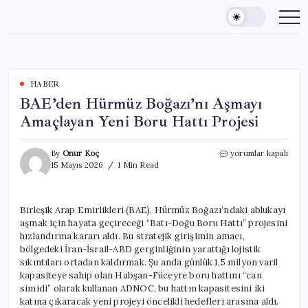
Skip
to
content
HABER
BAE’den Hürmüz Boğazı’nı Aşmayı
Amaçlayan Yeni Boru Hattı Projesi
BAE’den
By
Onur Koç
yorumlar kapalı
Hürmüz
15 Mayıs 2026
1 Min Read
Boğazı’nı
Aşmayı
Amaçlayan
Birleşik Arap Emirlikleri (BAE), Hürmüz Boğazı’ndaki ablukayı
Yeni
aşmak için hayata geçireceği “Batı-Doğu Boru Hattı” projesini
Boru
Hattı
hızlandırma kararı aldı. Bu stratejik girişimin amacı,
Projesi
bölgedeki İran-İsrail-ABD gerginliğinin yarattığı lojistik
için
sıkıntıları ortadan kaldırmak. Şu anda günlük 1,5 milyon varil
kapasiteye sahip olan Habşan-Füceyre boru hattını “can
simidi” olarak kullanan ADNOC, bu hattın kapasitesini iki
katına çıkaracak yeni projeyi öncelikli hedefleri arasına aldı.