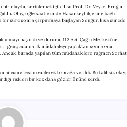
Boğuldu
ir olayda, serinlemek için Ilısu Prof. Dr. Veysel Eroğlu
için
uldu. Olay, öğle saatlerinde Hasankeyf ilçesine bağlı
en bir süre sonra çırpınmaya başlayan Sonğur, kısa sürede
ıkarmayı başardı ve durumu 112 Acil Çağrı Merkezi’ne
pleri, genç adama ilk müdahaleyi yaptıktan sonra onu
ı. Ancak, burada yapılan tüm müdahalelere rağmen Serhat
ailesine teslim edilerek toprağa verildi. Bu talihsiz olay,
rdiği riskleri bir kez daha gözler önüne serdi.