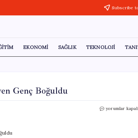
Subscribe t
ĞİTİM
EKONOMİ
SAĞLIK
TEKNOLOJİ
TANI
eyen Genç Boğuldu
Baraj
yorumlar kapal
Gölünde
Serinlemek
İsteyen
Genç