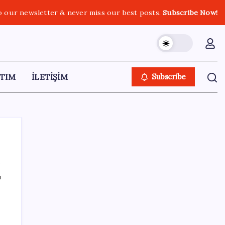
o our newsletter & never miss our best posts.
Subscribe Now!
TIM
İLETİŞİM
Subscribe
ı
SON YAZILAR
Kia EV2 Türkiye Yolcusu: İşte Beklenen
Fiyat ve Özellikler