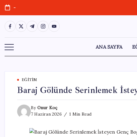
Skip
-
to
content
https://www.facebook.com/
https://twitter.com/
https://t.me/
https://www.instagram.com/
https://youtube.com/
ANA SAYFA
E
EĞITIM
Baraj Gölünde Serinlemek İst
By
Onur Koç
7 Haziran 2026
1 Min Read