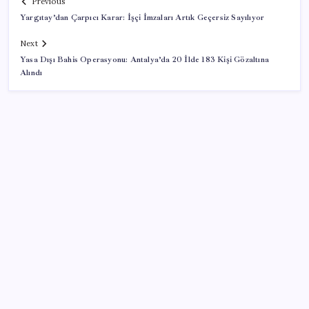
Previous
Yargıtay’dan Çarpıcı Karar: İşçi İmzaları Artık Geçersiz Sayılıyor
Next
Yasa Dışı Bahis Operasyonu: Antalya’da 20 İlde 183 Kişi Gözaltına
Alındı
SON YAZILAR
AB’den 348 uyduluk güvenlik iletişim ağına onay
Google Pixel Watch 5 Sızdırıldı: İşte Detaylar
ROKETSAN’dan MSB’ye TAYFUN Fırlatma Aracı