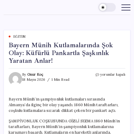
Skip
to
content
EĞITIM
Bayern Münih Kutlamalarında Şok
Olay: Küfürlü Pankartla Şaşkınlık
Yaratan Anlar!
Bayern
By
Onur Koç
yorumlar kapalı
Münih
18 Mayıs 2026
1 Min Read
Kutlamalarında
Şok
Olay:
Bayern Münih’in şampiyonluk kutlamaları sırasında
Küfürlü
Almanya’da ilginç bir olay yaşandı. 1860 Münih taraftarları,
Pankartla
Şaşkınlık
coşkulu kutlamalara sızarak dikkat çeken bir pankart açtı.
Yaratan
Anlar!
ŞAMPİYONLUK COŞKUSUNDA GİZLİ SIZMA 1860 Münih’in
için
taraftarları, Bayern Münih’in şampiyonluk kutlamalarına
karışmayı başardı. Kutlamaların en hareketli anlarında,