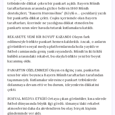
tribünlerde dikkat çeken bir pankart açıldı. Bayern Münih
taraftarlarının arasında gizlice beliren 1860 Münih
destekçileri, “Bauern Hurensöhne” (Köylü o… çocukları) yazılı
bir pankartla dikkat çekti. Coşku içerisinde olan Bayern
taraftarları, üzerinde ne yazdığına dikkat etmeden bu
pankartı uzun süre havada tutarak kutlamalara katıldı.
REKABETE YENİ BİR BOYUT KAZANDI Olayın fark
edilmesiyle birlikte pankart hemen kaldırıldı. Ancak, o anların
görüntüleri sosyal medya platformlarında hızla yayıldı ve
futbol camiasında geniş yankı uyandırdı. Münih’in iki köklü
kulübü arasındaki rekabet, bu olayla birlikte yeni bir boyut
kazanmış oldu.
PANARTIN GİZLENMESİ Olayın en ilginç yanı, pankartın
uzun bir süre boyunca Bayern Münih taraftarları tarafından
taşınmasıydı. Kutlamalar süresince pankart tribünlerde
dolanmaya devam etti ve bu durum, izleyenlerin dikkatini
çekti.
SOSYAL MEDYA ETKİSİ Ortaya çıkan görüntüler, kısa sürede
futbol dünyasında büyük ilgi gördü. Almanya’daki rekabet
atmosferini daha da alevlendiren bu olay, birçok kişinin
gündeminde yer aldı.