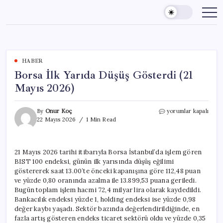
Skip
to
content
HABER
Borsa İlk Yarıda Düşüş Gösterdi (21
Mayıs 2026)
Borsa
By
Onur Koç
yorumlar kapalı
İlk
22 Mayıs 2026
1 Min Read
Yarıda
Düşüş
Gösterdi
21 Mayıs 2026 tarihi itibarıyla Borsa İstanbul’da işlem gören
(21
BIST 100 endeksi, günün ilk yarısında düşüş eğilimi
Mayıs
2026)
göstererek saat 13.00’te önceki kapanışına göre 112,48 puan
için
ve yüzde 0,80 oranında azalma ile 13.899,53 puana geriledi.
Bugün toplam işlem hacmi 72,4 milyar lira olarak kaydedildi.
Bankacılık endeksi yüzde 1, holding endeksi ise yüzde 0,98
değer kaybı yaşadı. Sektör bazında değerlendirildiğinde, en
fazla artış gösteren endeks ticaret sektörü oldu ve yüzde 0,35