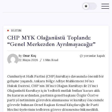
Skip
to
content
EĞITIM
CHP MYK Olağanüstü Toplandı:
“Genel Merkezden Ayrılmayacağız”
CHP
By
Onur Koç
yorumlar kapalı
MYK
22 Mayıs 2026
1 Min Read
Olağanüstü
Toplandı:
“Genel
Cumhuriyet Halk Partisi (CHP) kurultayı davasında önemli bir
Merkezden
gelişme yaşandı. Ankara Bölge Adliye Mahkemesi 36’ncı
Ayrılmayacağız”
için
Hukuk Dairesi, CHP’nin 38’inci Olağan Kurultayı ile 21’inci
Olağanüstü Kurultayı için ‘tedbirli mutlak butlan’ kararı aldı.
Bu kararın ardından, partinin genel başkanı Özgür Özel ve
parti yönetiminin görevden alınmasına ve kurultay öncesinde
görevde bulunan Genel Başkan Kemal Kılıçdaroğlu ile Parti
Meclisi üyelerinin tedbiren göreve dönmesine hükmedildi.