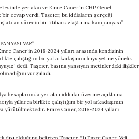
Caner
etesinde yer alan ve Emre Caner’in CHP Genel
Hakkındaki
 bir cevap verdi. Taşcıer, bu iddiaların gerçeği
İddiaları
şlatılan sürecin bir “itibarsızlaştırma kampanyası”
Şiddetle
Reddetti:
“Suçlamalar
PANYASI VAR”
Asılsız”
mre Caner’in 2018-2024 yılları arasında kendisinin
için
rlikte çalıştığım bir yol arkadaşımın haysiyetine yönelik
yayız” dedi. Taşcıer, basına yansıyan metinlerdeki ilişkile
i olmadığını vurguladı.
ya hesaplarında yer alan iddialar üzerine açıklama
la yıllarca birlikte çalıştığım bir yol arkadaşımın
sı yürütülmektedir. Emre Caner, 2018-2024 yılları
 dışı olduğunu belirten Taşcıer, “1) Emre Caner, Veli