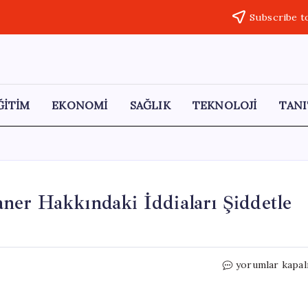
Subscribe t
ĞİTİM
EKONOMİ
SAĞLIK
TEKNOLOJİ
TANI
ner Hakkındaki İddiaları Şiddetle
CHP’li
yorumlar kapal
Gamze
Taşcıer,
Emre