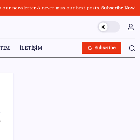
o our newsletter & never miss our best posts.
Subscribe Now!
TIM
İLETİŞİM
Subscribe
SON YAZILAR
ı
Çıkarılabilir Bataryalı Telefonlar Geri
Dönüyor