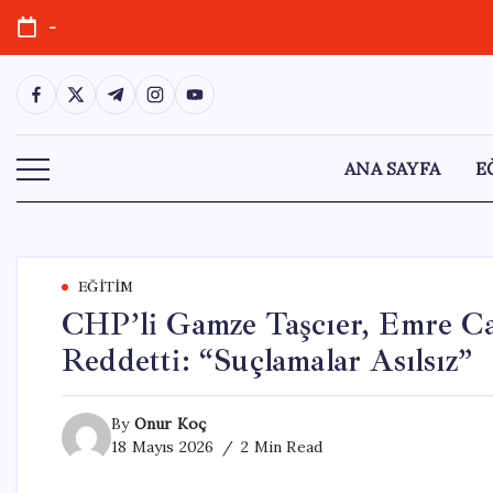
Skip
-
to
content
https://www.facebook.com/
https://twitter.com/
https://t.me/
https://www.instagram.com/
https://youtube.com/
ANA SAYFA
E
EĞITIM
CHP’li Gamze Taşcıer, Emre Ca
Reddetti: “Suçlamalar Asılsız”
By
Onur Koç
18 Mayıs 2026
2 Min Read