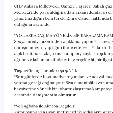
CHP Ankara Milletvekili Gamze Taşcıer, Sabah gaz
Merkezi’nde para aldığına dair çıkan iddialara sert
yansıtmadığını belirterek, Emre Caner hakkında ba
olduğunu savundu.
“YOL ARKADAŞIMA YÖNELİK BİR KARALAMA KAM
Sosyal medya üzerinden açıklama yapan Taşcıer, E
danışmanlığını yaptığını ifade ederek, “Yıllardır bi
açık bir itibarsızlaştırma kampanyasıyla karşı karşı
ağının ve kullanılan ifadelerin gerçekle hiçbir ilgis
Taşcıer’in açıklamaları şu şekilde:
“Son günlerde bazı medya organları ve sosyal med
yapma gereği doğmuştur. Siyasi manipülasyon amacıy
haysiyetine yönelik bir itibarsızlaştırma kampanya
arasında danışmanım olmuştur.
“Veli Ağbaba ile Akraba Değildir”
Kamuoyuna yansıyan metinlerdeki iddiaların gerçek