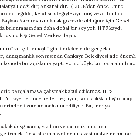
 Malatyalı değildir; Ankaralıdır. 3) 2018’den önce Emre
 durum değildir, kendisi isteğiyle ayrılmış ve ardından
el Başkan Yardımcısı olarak görevde olduğum için Genel
a bulunmasından daha doğal bir şey yok. HTS kaydı
 sayıda kişi Genel Merkez’deydi.”
u” ve “çift maaşlı” gibi ifadelerin de gerçekle
er, danışmanlık sonrasında Çankaya Belediyesi’nde önemli
bu konuda bir açıklama yaptı ve ‘ne böyle bir para alındı ne
fadelerle parçalamaya çalışmak kabul edilemez. HTS
Türkiye’de önce hedef seçiliyor, sonra ilişki oluşturulup
 üzerinden insanlar mahkum ediliyor. Bu, medya
.
 hukuk duygusunu, vicdanı ve insanlık onurunu
tirerek, “İnsanların hayatlarını siyasi malzeme haline