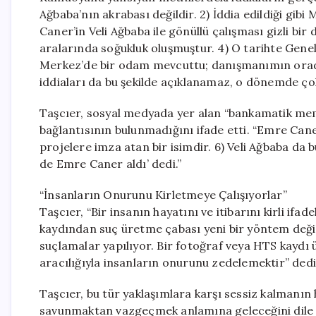
Ağbaba’nın akrabası değildir. 2) İddia edildiği gibi
Caner’in Veli Ağbaba ile gönüllü çalışması gizli bir
aralarında soğukluk oluşmuştur. 4) O tarihte Gen
Merkez’de bir odam mevcuttu; danışmanımın orad
iddiaları da bu şekilde açıklanamaz, o dönemde çok
Taşcıer, sosyal medyada yer alan “bankamatik memur
bağlantısının bulunmadığını ifade etti. “Emre Can
projelere imza atan bir isimdir. 6) Veli Ağbaba da 
de Emre Caner aldı’ dedi.”
“İnsanların Onurunu Kirletmeye Çalışıyorlar”
Taşcıer, “Bir insanın hayatını ve itibarını kirli i
kaydından suç üretme çabası yeni bir yöntem değil. 
suçlamalar yapılıyor. Bir fotoğraf veya HTS kaydı
aracılığıyla insanların onurunu zedelemektir” dedi
Taşcıer, bu tür yaklaşımlara karşı sessiz kalmanın
savunmaktan vazgeçmek anlamına geleceğini dile ge