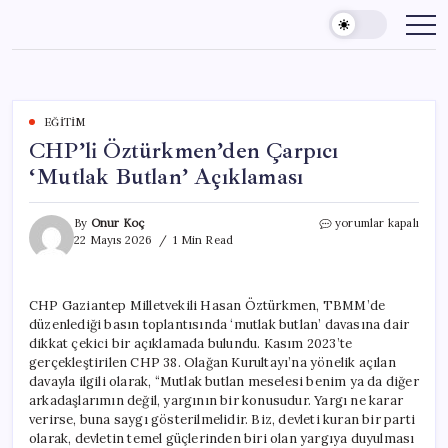
Skip
to
content
EĞITIM
CHP’li Öztürkmen’den Çarpıcı
‘Mutlak Butlan’ Açıklaması
CHP’li
By
Onur Koç
yorumlar kapalı
Öztürkmen’den
22 Mayıs 2026
1 Min Read
Çarpıcı
‘Mutlak
Butlan’
CHP Gaziantep Milletvekili Hasan Öztürkmen, TBMM’de
Açıklaması
düzenlediği basın toplantısında ‘mutlak butlan’ davasına dair
için
dikkat çekici bir açıklamada bulundu. Kasım 2023’te
gerçekleştirilen CHP 38. Olağan Kurultayı’na yönelik açılan
davayla ilgili olarak, “Mutlak butlan meselesi benim ya da diğer
arkadaşlarımın değil, yargının bir konusudur. Yargı ne karar
verirse, buna saygı gösterilmelidir. Biz, devleti kuran bir parti
olarak, devletin temel güçlerinden biri olan yargıya duyulması