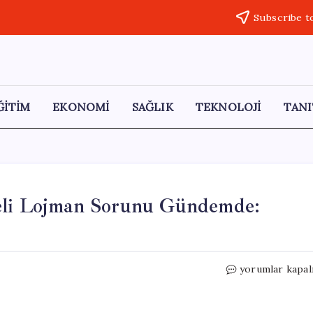
Subscribe t
ĞİTİM
EKONOMİ
SAĞLIK
TEKNOLOJİ
TANI
neli Lojman Sorunu Gündemde:
Eskişehir’de
yorumlar kapal
Demiryolu
Personeli
Lojman