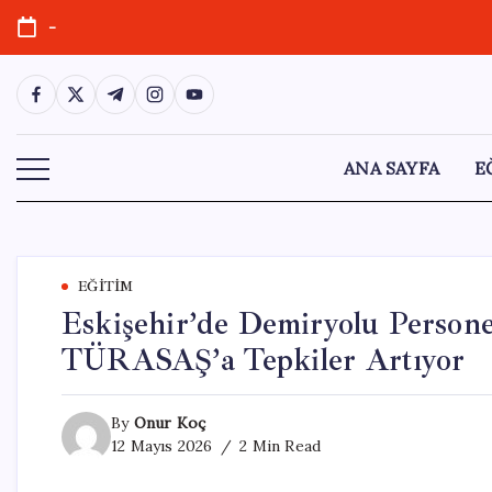
Skip
-
to
content
https://www.facebook.com/
https://twitter.com/
https://t.me/
https://www.instagram.com/
https://youtube.com/
ANA SAYFA
E
EĞITIM
Eskişehir’de Demiryolu Perso
TÜRASAŞ’a Tepkiler Artıyor
By
Onur Koç
12 Mayıs 2026
2 Min Read