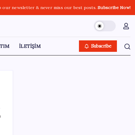
o our newsletter & never miss our best posts.
Subscribe Now!
TIM
İLETİŞİM
Subscribe
SON YAZILAR
ı
Kia EV2 Türkiye Yolcusu: İşte Beklenen
Fiyat ve Özellikler