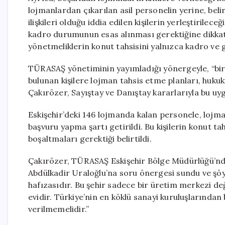
lojmanlardan çıkarılan asil personelin yerine, bel
ilişkileri olduğu iddia edilen kişilerin yerleştirile
kadro durumunun esas alınması gerektiğine dikkat
yönetmeliklerin konut tahsisini yalnızca kadro ve 
TÜRASAŞ yönetiminin yayımladığı yönergeyle, “biri
bulunan kişilere lojman tahsis etme planları, hukuk
Çakırözer, Sayıştay ve Danıştay kararlarıyla bu uygu
Eskişehir’deki 146 lojmanda kalan personele, lojm
başvuru yapma şartı getirildi. Bu kişilerin konut ta
boşaltmaları gerektiği belirtildi.
Çakırözer, TÜRASAŞ Eskişehir Bölge Müdürlüğü’nde
Abdülkadir Uraloğlu’na soru önergesi sundu ve şöyl
hafızasıdır. Bu şehir sadece bir üretim merkezi değ
evidir. Türkiye’nin en köklü sanayi kuruluşlarında
verilmemelidir.”