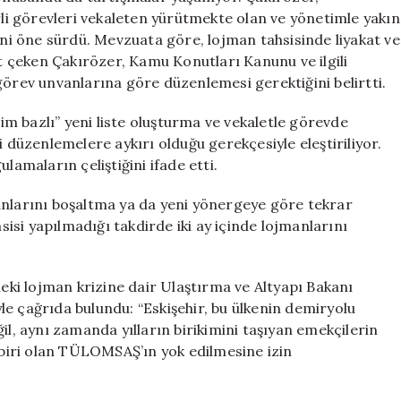
irli görevleri vekaleten yürütmekte olan ve yönetimle yakın
ceğini öne sürdü. Mevzuata göre, lojman tahsisinde liyakat ve
 çeken Çakırözer, Kamu Konutları Kanunu ve ilgili
görev unvanlarına göre düzenlemesi gerektiğini belirtti.
m bazlı” yeni liste oluşturma ve vekaletle görevde
i düzenlemelere aykırı olduğu gerekçesiyle eleştiriliyor.
lamaların çeliştiğini ifade etti.
anlarını boşaltma ya da yeni yönergeye göre tekrar
hsisi yapılmadığı takdirde iki ay içinde lojmanlarını
ki lojman krizine dair Ulaştırma ve Altyapı Bakanı
e çağrıda bulundu: “Eskişehir, bu ülkenin demiryolu
il, aynı zamanda yılların birikimini taşıyan emekçilerin
n biri olan TÜLOMSAŞ’ın yok edilmesine izin