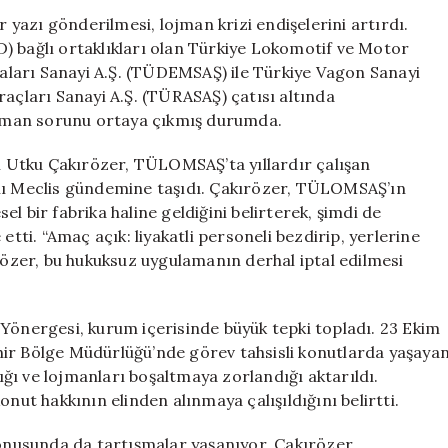
Sorunu
r yazı gönderilmesi, lojman krizi endişelerini artırdı.
Gündemde:
) bağlı ortaklıkları olan Türkiye Lokomotif ve Motor
TÜRASAŞ’a
ları Sanayi A.Ş. (TÜDEMSAŞ) ile Türkiye Vagon Sanayi
Tepkiler
raçları Sanayi A.Ş. (TÜRASAŞ) çatısı altında
Artıyor
r lojman sorunu ortaya çıkmış durumda.
için
li Utku Çakırözer, TÜLOMSAŞ’ta yıllardır çalışan
ını Meclis gündemine taşıdı. Çakırözer, TÜLOMSAŞ’ın
l bir fabrika haline geldiğini belirterek, şimdi de
etti. “Amaç açık: liyakatli personeli bezdirip, yerlerine
ırözer, bu hukuksuz uygulamanın derhal iptal edilmesi
nergesi, kurum içerisinde büyük tepki topladı. 23 Ekim
hir Bölge Müdürlüğü’nde görev tahsisli konutlarda yaşaya
dığı ve lojmanları boşaltmaya zorlandığı aktarıldı.
nut hakkının elinden alınmaya çalışıldığını belirtti.
konusunda da tartışmalar yaşanıyor. Çakırözer,