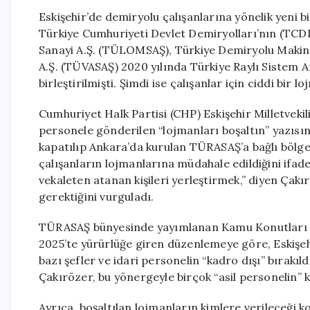
Eskişehir’de demiryolu çalışanlarına yönelik yeni bi
Türkiye Cumhuriyeti Devlet Demiryolları’nın (TCDD
Sanayi A.Ş. (TÜLOMSAŞ), Türkiye Demiryolu Makina
A.Ş. (TÜVASAŞ) 2020 yılında Türkiye Raylı Sistem A
birleştirilmişti. Şimdi ise çalışanlar için ciddi bi
Cumhuriyet Halk Partisi (CHP) Eskişehir Milletveki
personele gönderilen “lojmanları boşaltın” yazıs
kapatılıp Ankara’da kurulan TÜRASAŞ’a bağlı bölgese
çalışanların lojmanlarına müdahale edildiğini ifade 
vekaleten atanan kişileri yerleştirmek,” diyen Çak
gerektiğini vurguladı.
TÜRASAŞ bünyesinde yayımlanan Kamu Konutları Yö
2025’te yürürlüğe giren düzenlemeye göre, Eskişe
bazı şefler ve idari personelin “kadro dışı” bırakıl
Çakırözer, bu yönergeyle birçok “asil personelin” ko
Ayrıca, boşaltılan lojmanların kimlere verileceği 