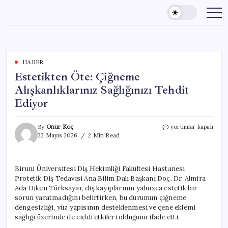
Skip
to
content
HABER
Estetikten Öte: Çiğneme
Alışkanlıklarınız Sağlığınızı Tehdit
Ediyor
Estetikten
By
Onur Koç
yorumlar kapalı
Öte:
22 Mayıs 2026
2 Min Read
Çiğneme
Alışkanlıklarınız
Sağlığınızı
Biruni Üniversitesi Diş Hekimliği Fakültesi Hastanesi
Tehdit
Protetik Diş Tedavisi Ana Bilim Dalı Başkanı Doç. Dr. Almira
Ediyor
için
Ada Diken Türksayar, diş kayıplarının yalnızca estetik bir
sorun yaratmadığını belirtirken, bu durumun çiğneme
dengesizliği, yüz yapısının desteklenmesi ve çene eklemi
sağlığı üzerinde de ciddi etkileri olduğunu ifade etti.