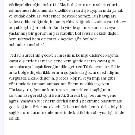
etkileyebileceğini belirtti: “Eksik dişlerin uzun süre tedavi
edilmemesi durumunda, özellikle arka diş kayıplarında yanak
ve dudak dokuları yeterince desteklenemez. Diş kayıpları
tedavi edilmediğinde, kapanış yüksekliğinde azalma yani dikey
boyut kaybı görülebilir. Bu da yüzde çökme, sarkma veya
yaşlanmış bir görünüm yaratabilir. Dolayısıyla eksik dişler,
hem işlevsel hem de estetik açıdan göz önünde
bulundurulmalıdır.”
Tedavi sürecinin geciktirilmesinin, komşu dişlerde kayma,
karşı dişlerde uzama ve çene kemiğinde hacim kaybı gibi
sorunlara yol açabileceğini dile getiren Türksayar, özellikle
arka bölge diş eksikliklerinin çoğunlukla göz ardı edildiğini
vurguladı. Eksik dişlerin, protez, köprü veya implant gibi
yöntemlerle tamamlanmasının önemine dikkat çeken
Türksayar, çiğneme konforu ve çene eklemi sağlığının
korunması gerektiğini belirtti. Sürekli baş, boyun ve çene
ağrısı yaşayan bireylerin derhal bir diş hekimine başvurması
gerektiğini sözlerine ekledi. Erken müdahalenin, daha büyük
sağlık sorunlarının önlenmesinde kritik bir rol oynadığı ifade
edildi.