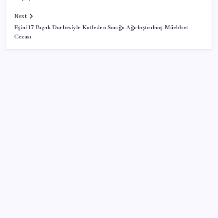
Next
Eşini 17 Bıçak Darbesiyle Katleden Sanığa Ağırlaştırılmış Müebbet
Cezası
SON YAZILAR
AB’den 348 uyduluk güvenlik iletişim ağına onay
Google Pixel Watch 5 Sızdırıldı: İşte Detaylar
ROKETSAN’dan MSB’ye TAYFUN Fırlatma Aracı
Teslimatı