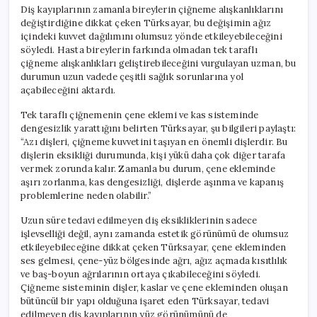
Diş kayıplarının zamanla bireylerin çiğneme alışkanlıklarını
değiştirdiğine dikkat çeken Türksayar, bu değişimin ağız
içindeki kuvvet dağılımını olumsuz yönde etkileyebileceğini
söyledi. Hasta bireylerin farkında olmadan tek taraflı
çiğneme alışkanlıkları geliştirebileceğini vurgulayan uzman, bu
durumun uzun vadede çeşitli sağlık sorunlarına yol
açabileceğini aktardı.
Tek taraflı çiğnemenin çene eklemi ve kas sisteminde
dengesizlik yarattığını belirten Türksayar, şu bilgileri paylaştı:
“Azı dişleri, çiğneme kuvvetini taşıyan en önemli dişlerdir. Bu
dişlerin eksikliği durumunda, kişi yükü daha çok diğer tarafa
vermek zorunda kalır. Zamanla bu durum, çene ekleminde
aşırı zorlanma, kas dengesizliği, dişlerde aşınma ve kapanış
problemlerine neden olabilir.”
Uzun süre tedavi edilmeyen diş eksikliklerinin sadece
işlevselliği değil, aynı zamanda estetik görünümü de olumsuz
etkileyebileceğine dikkat çeken Türksayar, çene ekleminden
ses gelmesi, çene-yüz bölgesinde ağrı, ağız açmada kısıtlılık
ve baş-boyun ağrılarının ortaya çıkabileceğini söyledi.
Çiğneme sisteminin dişler, kaslar ve çene ekleminden oluşan
bütüncül bir yapı olduğuna işaret eden Türksayar, tedavi
edilmeyen diş kayıplarının yüz görünümünü de