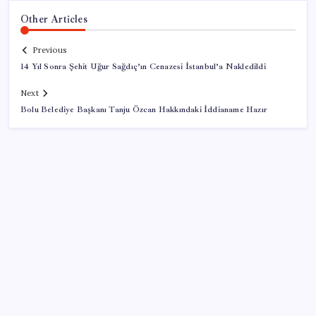
Other Articles
Previous
14 Yıl Sonra Şehit Uğur Sağdıç’ın Cenazesi İstanbul’a Nakledildi
Next
Bolu Belediye Başkanı Tanju Özcan Hakkındaki İddianame Hazır
SON YAZILAR
AB’den 348 uyduluk güvenlik iletişim ağına onay