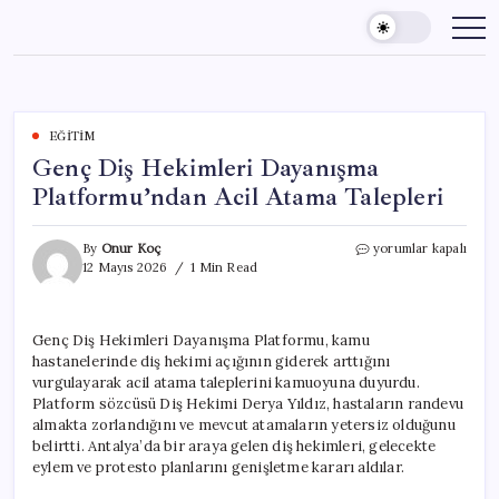
Skip
to
content
EĞITIM
Genç Diş Hekimleri Dayanışma
Platformu’ndan Acil Atama Talepleri
Genç
By
Onur Koç
yorumlar kapalı
Diş
12 Mayıs 2026
1 Min Read
Hekimleri
Dayanışma
Platformu’ndan
Genç Diş Hekimleri Dayanışma Platformu, kamu
Acil
hastanelerinde diş hekimi açığının giderek arttığını
Atama
Talepleri
vurgulayarak acil atama taleplerini kamuoyuna duyurdu.
için
Platform sözcüsü Diş Hekimi Derya Yıldız, hastaların randevu
almakta zorlandığını ve mevcut atamaların yetersiz olduğunu
belirtti. Antalya’da bir araya gelen diş hekimleri, gelecekte
eylem ve protesto planlarını genişletme kararı aldılar.