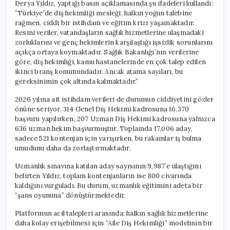
Derya Yıldız, yaptığı basın açıklamasında şu ifadeleri kullandı:
“Türkiye’de diş hekimliği mesleği, halkın yoğun talebine
rağmen, ciddi bir istihdam ve eğitim krizi yaşamaktadır.
Resmi veriler, vatandaşların sağlık hizmetlerine ulaşmadaki
zorluklarını ve genç hekimlerin karşılaştığı işsizlik sorunlarını
açıkça ortaya koymaktadır. Sağlık Bakanlığı’nın verilerine
göre, diş hekimliği, kamu hastanelerinde en çok talep edilen
ikinci branş konumundadır. Ancak atama sayıları, bu
gereksinimin çok altında kalmaktadır.”
2026 yılına ait istihdam verileri de durumun ciddiyetini gözler
önüne seriyor. 314 Genel Diş Hekimi kadrosuna 16,370
başvuru yapılırken, 207 Uzman Diş Hekimi kadrosuna yalnızca
636 uzman hekim başvurmuştur. Toplamda 17,006 aday,
sadece 521 kontenjan için yarışırken, bu rakamlar iş bulma
umudunu daha da zorlaştırmaktadır.
Uzmanlık sınavına katılan aday sayısının 9,987’e ulaştığını
belirten Yıldız, toplam kontenjanların ise 800 civarında
kaldığını vurguladı. Bu durum, uzmanlık eğitimini adeta bir
“şans oyununa” dönüştürmektedir.
Platformun acil talepleri arasında; halkın sağlık hizmetlerine
daha kolay erişebilmesi için “Aile Diş Hekimliği” modelinin bir