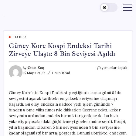
Skip
to
content
HABER
Güney Kore Kospi Endeksi Tarihi
Zirveye Ulaştı: 8 Bin Seviyesi Aşıldı
Güney
By
Onur Koç
yorumlar kapalı
Kore
15 Mayıs 2026
1 Min Read
Kospi
Endeksi
Tarihi
Güney Kore’nin Kospi Endeksi, geçtiğimiz cuma günü 8 bin
Zirveye
seviyesini aşarak tarihteki en yüksek seviyesine ulaşmayı
Ulaştı:
8
başardı. Bu olay, endeksin sadece yedi işlem gününde 7
Bin
binden 8 bine yükselmesiyle dikkatleri üzerine çekti. Rekor
Seviyesi
seviyenin ardından endeks bir miktar gerilese de, bu hızlı
Aşıldı
yükseliş piyasalardaki güçlü ivmeyi gözler önüne serdi. Kospi,
için
yılın başından itibaren 5 bin seviyesinden 8 bin seviyesine
kadar olağanüstü bir artış gösterdi. Bununla birlikte, endeksin