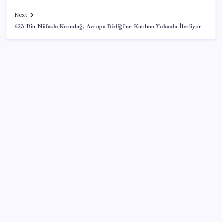
Next
623 Bin Nüfuslu Karadağ, Avrupa Birliği’ne Katılma Yolunda İlerliyor
SON YAZILAR
Kia EV2 Türkiye Yolcusu: İşte Beklenen Fiyat ve
Özellikler
Resmen Meclis’e sunuldu: İşte 10 soruda ‘çerçeve
yasa’ teklifi…
Lise kayıtları ne zaman başlayacak? 2026 MEB LGS
yerleştirme kayıt takvimi…