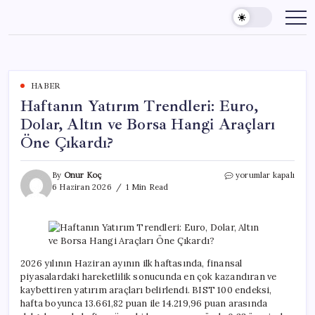
Skip
to
content
HABER
Haftanın Yatırım Trendleri: Euro,
Dolar, Altın ve Borsa Hangi Araçları
Öne Çıkardı?
Haftanın
By
Onur Koç
yorumlar kapalı
Yatırım
6 Haziran 2026
1 Min Read
Trendleri:
Euro,
Dolar,
Altın
ve
Borsa
2026 yılının Haziran ayının ilk haftasında, finansal
Hangi
piyasalardaki hareketlilik sonucunda en çok kazandıran ve
Araçları
kaybettiren yatırım araçları belirlendi. BIST 100 endeksi,
Öne
hafta boyunca 13.661,82 puan ile 14.219,96 puan arasında
Çıkardı?