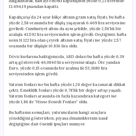
dalgalanarak, haftayı önceki kapanışının yüzde 0,23 üzerinde
için
13.694,19 puandan kapattı.
Kapalıçarşı’da 24 ayar külçe altının gram satış fiyatı, bu hafta
yüzde 2,58 oranında bir düşüş yaşayarak 6.469 lira seviyesine
geriledi. Cumhuriyet altını da aynı şekilde, yüzde 2,56’lık bir
azalışla 43.592 lira seviyesinden işlem gördü. Geçtiğimiz hafta
sonu 11.122 lira olan çeyrek altının satış fiyatı ise yüzde 2,57
oranında bir düşüşle 10.836 lira oldu.
Döviz kurlarına baktığımızda, ABD doları bu hafta yüzde 0,39
artış göstererek 46,0840 lira seviyesine ulaştı. Öte yandan
Euro, yüzde 0,15 oranında bir azalma ile 53,3680 lira
seviyesinden işlem gördü.
Yatırım fonları ise bu hafta yüzde 1,26 değer kazanarak dikkat
çekti. Emeklilik fonları yüzde 0,78’lik bir değer artışı yaşadı.
Yatırım fonları arasında en fazla kazandıran kategori ise
yüzde 1,86 ile “Hisse Senedi Fonları” oldu.
Bu haftanın sonuçları, yatırımcıların hangi araçlara
yöneldiğini gösterirken, piyasa dinamiklerinin nasıl
değiştiğine dair önemli ipuçları sunuyor.