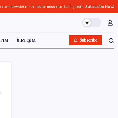
o our newsletter & never miss our best posts.
Subscribe Now!
TIM
İLETİŞİM
Subscribe
ı
SON YAZILAR
Kia EV2 Türkiye Yolcusu: İşte Beklenen
Fiyat ve Özellikler