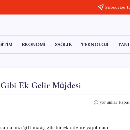
Subscribe t
ĞİTİM
EKONOMİ
SAĞLIK
TEKNOLOJİ
TANI
 Gibi Ek Gelir Müjdesi
Haziranda
yorumlar kapal
Çalışanlara
İki
Maaş
Gibi
saplarına ‘çift maaş’ gibi bir ek ödeme yapılması