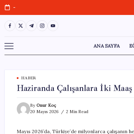
Skip
-
to
content
https://www.facebook.com/
https://twitter.com/
https://t.me/
https://www.instagram.com/
https://youtube.com/
ANA SAYFA
E
HABER
Haziranda Çalışanlara İki Maaş
By
Onur Koç
20 Mayıs 2026
2 Min Read
Mayıs 2026’da, Türkiye’de milyonlarca çalışanın he