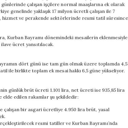
Ek
il günlerinde çalışan işçilere normal maaşlarına ek olarak
Gelir
ye genelinde yaklaşık 17 milyon ücretli çalışan ile 7
Müjdesi
im, hizmet ve perakende sektörlerinde resmi tatil süresince
için
ı sıra, Kurban Bayramı dönemindeki mesailerin eklenmesiyle
ilave ücret yansıtılacak.
ayramın dört günü ise tam gün olmak üzere toplamda 4,5
atil ile birlikte toplam ek mesai hakkı 6,5 güne yükseliyor.
n günlük brüt ücreti 1.101 lira, net ücreti ise 935,85 lira
e elde edilen rakamlar şu şekildedir:
 çalışan bir asgari ücretliye 4.950 lira brüt, yasal
ek.
rçekleştirilecek resmi tatiller ve Kurban Bayramı’nda