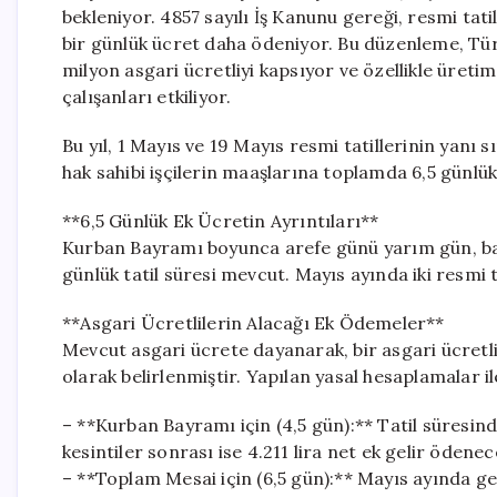
bekleniyor. 4857 sayılı İş Kanunu gereği, resmi tat
bir günlük ücret daha ödeniyor. Bu düzenleme, Türki
milyon asgari ücretliyi kapsıyor ve özellikle üret
çalışanları etkiliyor.
Bu yıl, 1 Mayıs ve 19 Mayıs resmi tatillerinin yan
hak sahibi işçilerin maaşlarına toplamda 6,5 günlük 
**6,5 Günlük Ek Ücretin Ayrıntıları**
Kurban Bayramı boyunca arefe günü yarım gün, b
günlük tatil süresi mevcut. Mayıs ayında iki resmi t
**Asgari Ücretlilerin Alacağı Ek Ödemeler**
Mevcut asgari ücrete dayanarak, bir asgari ücretlini
olarak belirlenmiştir. Yapılan yasal hesaplamalar il
– **Kurban Bayramı için (4,5 gün):** Tatil süresinde
kesintiler sonrası ise 4.211 lira net ek gelir ödenec
– **Toplam Mesai için (6,5 gün):** Mayıs ayında ge