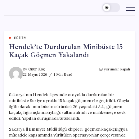
Skip
to
content
EĞITIM
Hendek’te Durdurulan Minibüste 15
Kaçak Göçmen Yakalandı
Hendek’te
By
Onur Koç
yorumlar kapalı
Durdurulan
22 Mayıs 2026
1 Min Read
Minibüste
15
Kaçak
Sakarya’nın Hendek ilçesinde otoyolda durdurulan bir
Göçmen
minibüste Suriye uyruklu 15 kaçak göçmen ele geçirildi. Olayla
Yakalandı
için
ilgili olarak, minibüsün sürücüsü 26 yaşındaki A.J., göçmen
kaçakçılığı suçlamasıyla gözaltına alındı ve mahkemeye sevk
edildi. Yapılan duruşmada tutuklandı.
Sakarya İl Emniyet Müdürlüğü ekipleri, göçmen kaçakçılığıyla
mücadele kapsamında yürütülen operasyonlar çerçevesinde,