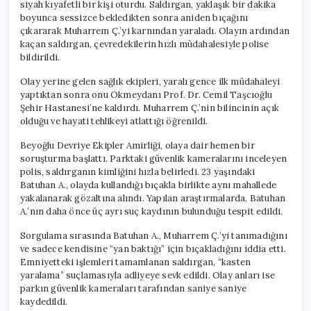
siyah kıyafetli bir kişi oturdu. Saldırgan, yaklaşık bir dakika
boyunca sessizce bekledikten sonra aniden bıçağını
çıkararak Muharrem Ç.’yi karnından yaraladı. Olayın ardından
kaçan saldırgan, çevredekilerin hızlı müdahalesiyle polise
bildirildi.
Olay yerine gelen sağlık ekipleri, yaralı gence ilk müdahaleyi
yaptıktan sonra onu Okmeydanı Prof. Dr. Cemil Taşcıoğlu
Şehir Hastanesi’ne kaldırdı. Muharrem Ç.’nin bilincinin açık
olduğu ve hayati tehlikeyi atlattığı öğrenildi.
Beyoğlu Devriye Ekipler Amirliği, olaya dair hemen bir
soruşturma başlattı. Parktaki güvenlik kameralarını inceleyen
polis, saldırganın kimliğini hızla belirledi. 23 yaşındaki
Batuhan A., olayda kullandığı bıçakla birlikte aynı mahallede
yakalanarak gözaltına alındı. Yapılan araştırmalarda, Batuhan
A.’nın daha önce üç ayrı suç kaydının bulunduğu tespit edildi.
Sorgulama sırasında Batuhan A., Muharrem Ç.’yi tanımadığını
ve sadece kendisine “yan baktığı” için bıçakladığını iddia etti.
Emniyetteki işlemleri tamamlanan saldırgan, “kasten
yaralama” suçlamasıyla adliyeye sevk edildi. Olay anları ise
parkın güvenlik kameraları tarafından saniye saniye
kaydedildi.