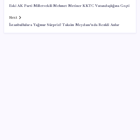
Eski AK Parti Milletvekili Mehmet Metiner KKTC Vatandaşlığına Geçti
Next
İstanbullulara Yağmur Sürprizi! Taksim Meydanı’nda Renkli Anlar
SON YAZILAR
AB’den 348 uyduluk güvenlik iletişim ağına onay
Google Pixel Watch 5 Sızdırıldı: İşte Detaylar
ROKETSAN’dan MSB’ye TAYFUN Fırlatma Aracı
Teslimatı