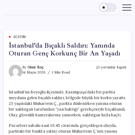
Skip
to
content
EĞITIM
İstanbul’da Bıçaklı Saldırı: Yanında
Oturan Genç Korkunç Bir An Yaşadı
İstanbul’da
By
Onur Koç
yorumlar kapalı
Bıçaklı
14 Mayıs 2026
1 Min Read
Saldırı:
Yanında
Oturan
İstanbul’un Beyoğlu ilçesinde, Kasımpaşa’daki bir parkta
Genç
meydana gelen bıçaklı saldırı, bölgede büyük bir korku yarattı.
Korkunç
Bir
23 yaşındaki Muharrem Ç., parkta dinlenirken yanına oturan
An
bir saldırgan tarafından “yan baktığı” gerekçesiyle bıçaklandı.
Yaşadı
Olay, güvenlik kameralarına yansırken, saldırgan hızla kaçtı.
için
Pazartesi sabahı saat 10.45 civarında gerçekleşen olayda,
parktaki bir bankta yalnız oturan Muharrem Ç.’nin yanına