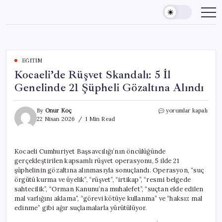
Skip
to
content
EĞITIM
Kocaeli’de Rüşvet Skandalı: 5 İl
Genelinde 21 Şüpheli Gözaltına Alındı
Kocaeli’de
By
Onur Koç
yorumlar kapalı
Rüşvet
22 Nisan 2026
1 Min Read
Skandalı:
5
İl
Kocaeli Cumhuriyet Başsavcılığı’nın öncülüğünde
Genelinde
gerçekleştirilen kapsamlı rüşvet operasyonu, 5 ilde 21
21
Şüpheli
şüphelinin gözaltına alınmasıyla sonuçlandı. Operasyon, “suç
Gözaltına
örgütü kurma ve üyelik”, “rüşvet”, “irtikap”, “resmi belgede
Alındı
sahtecilik”, “Orman Kanunu’na muhalefet”, “suçtan elde edilen
için
mal varlığını aklama”, “görevi kötüye kullanma” ve “haksız mal
edinme” gibi ağır suçlamalarla yürütülüyor.