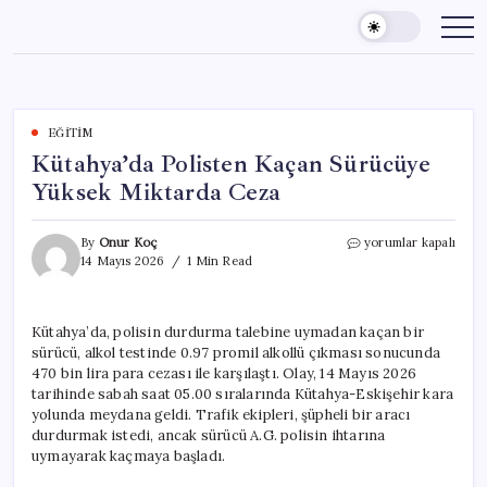
Skip
to
content
EĞITIM
Kütahya’da Polisten Kaçan Sürücüye
Yüksek Miktarda Ceza
Kütahya’da
By
Onur Koç
yorumlar kapalı
Polisten
14 Mayıs 2026
1 Min Read
Kaçan
Sürücüye
Yüksek
Kütahya’da, polisin durdurma talebine uymadan kaçan bir
Miktarda
sürücü, alkol testinde 0.97 promil alkollü çıkması sonucunda
Ceza
için
470 bin lira para cezası ile karşılaştı. Olay, 14 Mayıs 2026
tarihinde sabah saat 05.00 sıralarında Kütahya-Eskişehir kara
yolunda meydana geldi. Trafik ekipleri, şüpheli bir aracı
durdurmak istedi, ancak sürücü A.G. polisin ihtarına
uymayarak kaçmaya başladı.