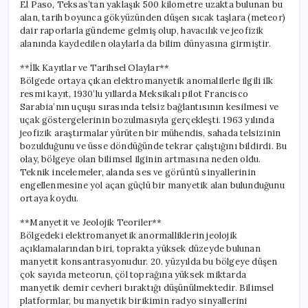
El Paso, Teksas’tan yaklaşık 500 kilometre uzakta bulunan bu
alan, tarih boyunca gökyüzünden düşen sıcak taşlara (meteor)
dair raporlarla gündeme gelmiş olup, havacılık ve jeofizik
alanında kaydedilen olaylarla da bilim dünyasına girmiştir.
**İlk Kayıtlar ve Tarihsel Olaylar**
Bölgede ortaya çıkan elektromanyetik anomalilerle ilgili ilk
resmi kayıt, 1930’lu yıllarda Meksikalı pilot Francisco
Sarabia’nın uçuşu sırasında telsiz bağlantısının kesilmesi ve
uçak göstergelerinin bozulmasıyla gerçekleşti. 1963 yılında
jeofizik araştırmalar yürüten bir mühendis, sahada telsizinin
bozulduğunu ve üsse döndüğünde tekrar çalıştığını bildirdi. Bu
olay, bölgeye olan bilimsel ilginin artmasına neden oldu.
Teknik incelemeler, alanda ses ve görüntü sinyallerinin
engellenmesine yol açan güçlü bir manyetik alan bulunduğunu
ortaya koydu.
**Manyetit ve Jeolojik Teoriler**
Bölgedeki elektromanyetik anormalliklerin jeolojik
açıklamalarından biri, toprakta yüksek düzeyde bulunan
manyetit konsantrasyonudur. 20. yüzyılda bu bölgeye düşen
çok sayıda meteorun, çöl toprağına yüksek miktarda
manyetik demir cevheri bıraktığı düşünülmektedir. Bilimsel
platformlar, bu manyetik birikimin radyo sinyallerini