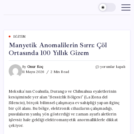
Skip
to
content
EĞITIM
Manyetik Anomalilerin Sırrı: Çöl
Ortasında 100 Yıllık Gizem
Manyetik
By
Onur Koç
yorumlar kapalı
Anomalilerin
11 Mayıs 2026
2 Min Read
Sırrı:
Çöl
Ortasında
Meksika’nın Coahuila, Durango ve Chihuahua eyaletlerinin
100
kesişiminde yer alan “Sessizlik Bölgesi” (La Zona del
Yıllık
Gizem
Silencio), birçok bilimsel çalışmaya ev sahipliği yapan ilginç
için
bir çöl alanı. Bu bölge, elektronik cihazların çalışmadığı,
pusulaların yanlış yön gösterdiği ve zaman ayarlı aletlerin
işlevsiz hale geldiği elektromanyetik anormalliklerle dikkat
çekiyor.