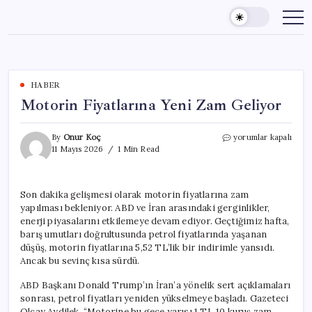
Skip
to
content
HABER
Motorin Fiyatlarına Yeni Zam Geliyor
Motorin
By
Onur Koç
yorumlar kapalı
Fiyatlarına
11 Mayıs 2026
1 Min Read
Yeni
Zam
Geliyor
Son dakika gelişmesi olarak motorin fiyatlarına zam
için
yapılması bekleniyor. ABD ve İran arasındaki gerginlikler,
enerji piyasalarını etkilemeye devam ediyor. Geçtiğimiz hafta,
barış umutları doğrultusunda petrol fiyatlarında yaşanan
düşüş, motorin fiyatlarına 5,52 TL’lik bir indirimle yansıdı.
Ancak bu sevinç kısa sürdü.
ABD Başkanı Donald Trump’ın İran’a yönelik sert açıklamaları
sonrası, petrol fiyatları yeniden yükselmeye başladı. Gazeteci
Olcay Aydilek, “Motorine bu gece yarısı 1 TL 10 kuruş zam