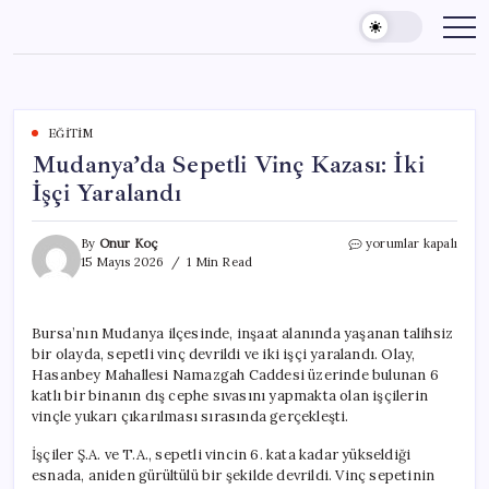
Skip
to
content
EĞITIM
Mudanya’da Sepetli Vinç Kazası: İki
İşçi Yaralandı
Mudanya’da
By
Onur Koç
yorumlar kapalı
Sepetli
15 Mayıs 2026
1 Min Read
Vinç
Kazası:
İki
Bursa’nın Mudanya ilçesinde, inşaat alanında yaşanan talihsiz
İşçi
bir olayda, sepetli vinç devrildi ve iki işçi yaralandı. Olay,
Yaralandı
için
Hasanbey Mahallesi Namazgah Caddesi üzerinde bulunan 6
katlı bir binanın dış cephe sıvasını yapmakta olan işçilerin
vinçle yukarı çıkarılması sırasında gerçekleşti.
İşçiler Ş.A. ve T.A., sepetli vincin 6. kata kadar yükseldiği
esnada, aniden gürültülü bir şekilde devrildi. Vinç sepetinin