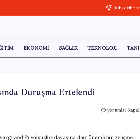
Subscribe t
ĞİTİM
EKONOMİ
SAĞLIK
TEKNOLOJİ
TANI
sında Duruşma Ertelendi
Netanyahu’nun
yorumlar kapal
Yolsuzluk
Davasında
Duruşma
Ertelendi
argılandığı yolsuzluk davasına dair önemli bir gelişme