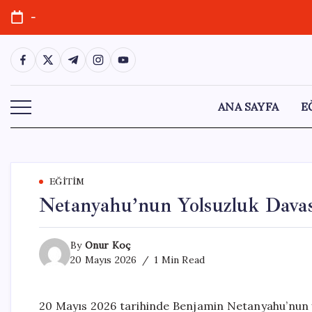
Skip
-
to
content
https://www.facebook.com/
https://twitter.com/
https://t.me/
https://www.instagram.com/
https://youtube.com/
ANA SAYFA
E
EĞITIM
Netanyahu’nun Yolsuzluk Dava
By
Onur Koç
20 Mayıs 2026
1 Min Read
20 Mayıs 2026 tarihinde Benjamin Netanyahu’nun y