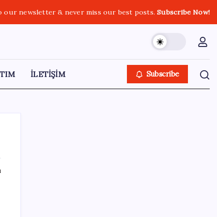
o our newsletter & never miss our best posts.
Subscribe Now!
TIM
İLETİŞİM
Subscribe
ı
SON YAZILAR
Kia EV2 Türkiye Yolcusu: İşte Beklenen
Fiyat ve Özellikler