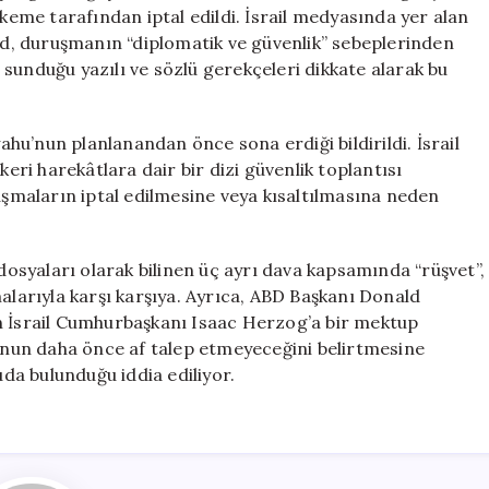
için
me tarafından iptal edildi. İsrail medyasında yer alan
, duruşmanın “diplomatik ve güvenlik” sebeplerinden
sunduğu yazılı ve sözlü gerekçeleri dikkate alarak bu
u’nun planlanandan önce sona erdiği bildirildi. İsrail
keri harekâtlara dair bir dizi güvenlik toplantısı
ruşmaların iptal edilmesine veya kısaltılmasına neden
syaları olarak bilinen üç ayrı dava kapsamında “rüşvet”,
malarıyla karşı karşıya. Ayrıca, ABD Başkanı Donald
n İsrail Cumhurbaşkanı Isaac Herzog’a bir mektup
nun daha önce af talep etmeyeceğini belirtmesine
a bulunduğu iddia ediliyor.