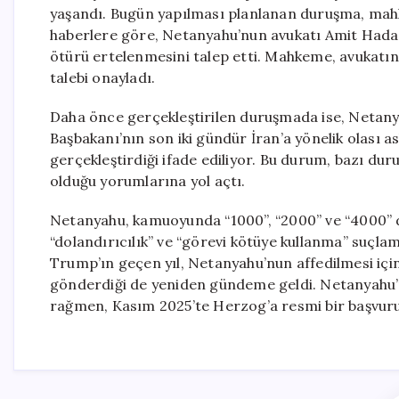
yaşandı. Bugün yapılması planlanan duruşma, mahke
haberlere göre, Netanyahu’nun avukatı Amit Hadad
ötürü ertelenmesini talep etti. Mahkeme, avukatın 
talebi onayladı.
Daha önce gerçekleştirilen duruşmada ise, Netanyah
Başbakanı’nın son iki gündür İran’a yönelik olası as
gerçekleştirdiği ifade ediliyor. Bu durum, bazı du
olduğu yorumlarına yol açtı.
Netanyahu, kamuoyunda “1000”, “2000” ve “4000” do
“dolandırıcılık” ve “görevi kötüye kullanma” suçla
Trump’ın geçen yıl, Netanyahu’nun affedilmesi içi
gönderdiği de yeniden gündeme geldi. Netanyahu’
rağmen, Kasım 2025’te Herzog’a resmi bir başvurud