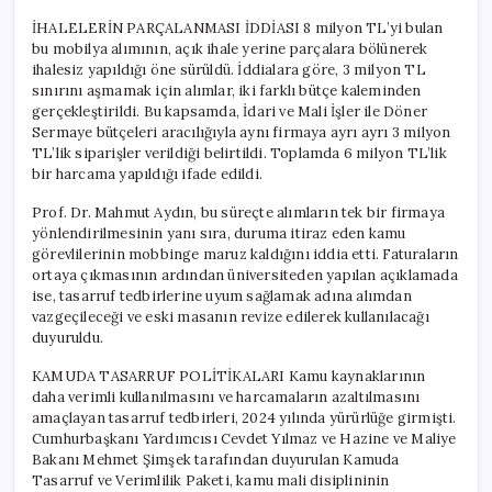
İHALELERİN PARÇALANMASI İDDİASI 8 milyon TL’yi bulan
bu mobilya alımının, açık ihale yerine parçalara bölünerek
ihalesiz yapıldığı öne sürüldü. İddialara göre, 3 milyon TL
sınırını aşmamak için alımlar, iki farklı bütçe kaleminden
gerçekleştirildi. Bu kapsamda, İdari ve Mali İşler ile Döner
Sermaye bütçeleri aracılığıyla aynı firmaya ayrı ayrı 3 milyon
TL’lik siparişler verildiği belirtildi. Toplamda 6 milyon TL’lik
bir harcama yapıldığı ifade edildi.
Prof. Dr. Mahmut Aydın, bu süreçte alımların tek bir firmaya
yönlendirilmesinin yanı sıra, duruma itiraz eden kamu
görevlilerinin mobbinge maruz kaldığını iddia etti. Faturaların
ortaya çıkmasının ardından üniversiteden yapılan açıklamada
ise, tasarruf tedbirlerine uyum sağlamak adına alımdan
vazgeçileceği ve eski masanın revize edilerek kullanılacağı
duyuruldu.
KAMUDA TASARRUF POLİTİKALARI Kamu kaynaklarının
daha verimli kullanılmasını ve harcamaların azaltılmasını
amaçlayan tasarruf tedbirleri, 2024 yılında yürürlüğe girmişti.
Cumhurbaşkanı Yardımcısı Cevdet Yılmaz ve Hazine ve Maliye
Bakanı Mehmet Şimşek tarafından duyurulan Kamuda
Tasarruf ve Verimlilik Paketi, kamu mali disiplininin