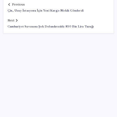
Previous
Çin, Uzay İstasyonu İçin Yeni Kargo Mekik Gönderdi
Next
Cumhuriyet Savcısına Şok Dolandırıcılık: 850 Bin Lira Tuzağı
SON YAZILAR
IPARD-III hibesiyle 634.3 milyon lira
Kia EV2 Türkiye Yolcusu: İşte Beklenen Fiyat ve
Özellikler