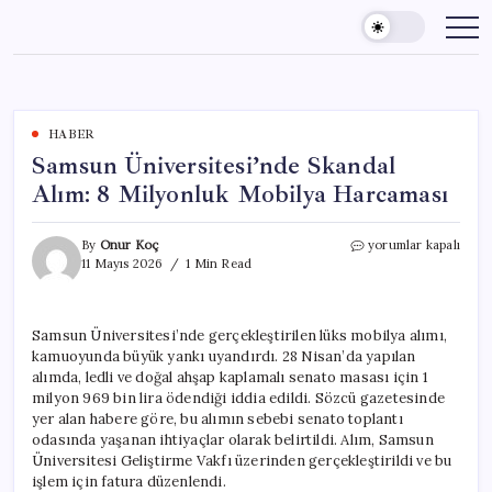
Skip
to
content
HABER
Samsun Üniversitesi’nde Skandal
Alım: 8 Milyonluk Mobilya Harcaması
Samsun
By
Onur Koç
yorumlar kapalı
Üniversitesi’nde
11 Mayıs 2026
1 Min Read
Skandal
Alım:
8
Samsun Üniversitesi’nde gerçekleştirilen lüks mobilya alımı,
Milyonluk
kamuoyunda büyük yankı uyandırdı. 28 Nisan’da yapılan
Mobilya
Harcaması
alımda, ledli ve doğal ahşap kaplamalı senato masası için 1
için
milyon 969 bin lira ödendiği iddia edildi. Sözcü gazetesinde
yer alan habere göre, bu alımın sebebi senato toplantı
odasında yaşanan ihtiyaçlar olarak belirtildi. Alım, Samsun
Üniversitesi Geliştirme Vakfı üzerinden gerçekleştirildi ve bu
işlem için fatura düzenlendi.