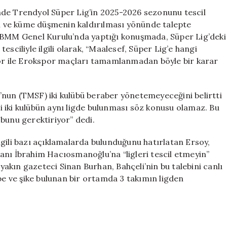
MHP’nin
nde Trendyol Süper Lig’in 2025-2026 sezonunu tescil
Düşme
esi ve küme düşmenin kaldırılması yönünde talepte
Talebi
 TBMM Genel Kurulu’nda yaptığı konuşmada, Süper Lig’deki
Devam
 tesciliyle ilgili olarak, “Maalesef, Süper Lig’e hangi
Ediyor
r ile Erokspor maçları tamamlanmadan böyle bir karar
için
nun (TMSF) iki kulübü beraber yönetemeyeceğini belirtti
 iki kulübün aynı ligde bulunması söz konusu olamaz. Bu
bunu gerektiriyor” dedi.
gili bazı açıklamalarda bulunduğunu hatırlatan Ersoy,
anı İbrahim Hacıosmanoğlu’na “ligleri tescil etmeyin”
 yakın gazeteci Sinan Burhan, Bahçeli’nin bu talebini canlı
ibe ve şike bulunan bir ortamda 3 takımın ligden