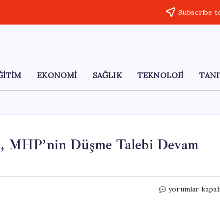
Subscribe t
ĞİTİM
EKONOMİ
SAĞLIK
TEKNOLOJİ
TANI
şti, MHP’nin Düşme Talebi Devam
Süper
yorumlar kapal
Lig’in
Tescili
Gerçekleşti,