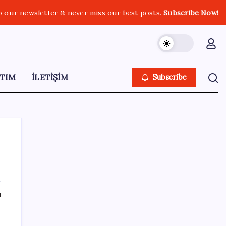
o our newsletter & never miss our best posts.
Subscribe Now!
TIM
İLETİŞİM
Subscribe
SON YAZILAR
ı
Altında yükseliş kapıda mı? Uzman isimden
ezber bozan tahmin!