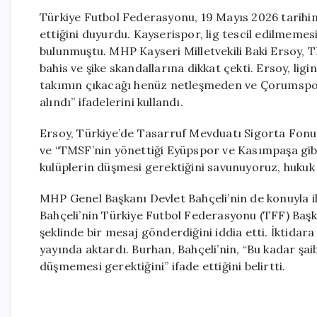
Türkiye Futbol Federasyonu, 19 Mayıs 2026 tarihi
ettiğini duyurdu. Kayserispor, lig tescil edilmem
bulunmuştu. MHP Kayseri Milletvekili Baki Ersoy,
bahis ve şike skandallarına dikkat çekti. Ersoy, ligin
takımın çıkacağı henüz netleşmeden ve Çorumspo
alındı” ifadelerini kullandı.
Ersoy, Türkiye’de Tasarruf Mevduatı Sigorta Fonu’
ve “TMSF’nin yönettiği Eyüpspor ve Kasımpaşa gibi
kulüplerin düşmesi gerektiğini savunuyoruz, hukuk 
MHP Genel Başkanı Devlet Bahçeli’nin de konuyla il
Bahçeli’nin Türkiye Futbol Federasyonu (TFF) Başk
şeklinde bir mesaj gönderdiğini iddia etti. İktidara
yayında aktardı. Burhan, Bahçeli’nin, “Bu kadar şa
düşmemesi gerektiğini” ifade ettiğini belirtti.