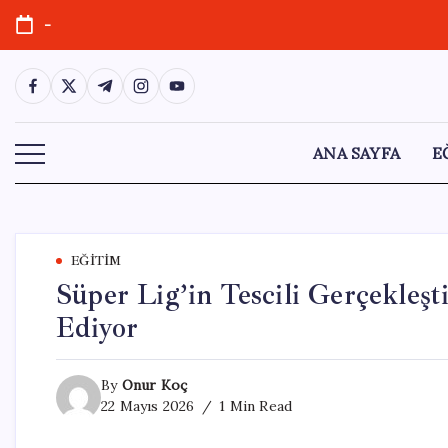
Skip
-
to
content
https://www.facebook.com/
https://twitter.com/
https://t.me/
https://www.instagram.com/
https://youtube.com/
ANA SAYFA
E
EĞITIM
Süper Lig’in Tescili Gerçekle
Ediyor
By
Onur Koç
22 Mayıs 2026
1 Min Read