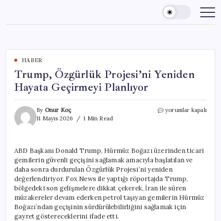
Skip
to
content
HABER
Trump, Özgürlük Projesi’ni Yeniden
Hayata Geçirmeyi Planlıyor
Trump,
By
Onur Koç
yorumlar kapalı
Özgürlük
11 Mayıs 2026
1 Min Read
Projesi’ni
Yeniden
Hayata
ABD Başkanı Donald Trump, Hürmüz Boğazı üzerinden ticari
Geçirmeyi
gemilerin güvenli geçişini sağlamak amacıyla başlatılan ve
Planlıyor
için
daha sonra durdurulan Özgürlük Projesi’ni yeniden
değerlendiriyor. Fox News ile yaptığı röportajda Trump,
bölgedeki son gelişmelere dikkat çekerek, İran ile süren
müzakereler devam ederken petrol taşıyan gemilerin Hürmüz
Boğazı’ndan geçişinin sürdürülebilirliğini sağlamak için
gayret göstereceklerini ifade etti.