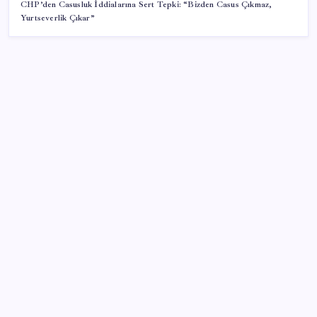
CHP’den Casusluk İddialarına Sert Tepki: “Bizden Casus Çıkmaz,
Yurtseverlik Çıkar”
SON YAZILAR
Altında yükseliş kapıda mı? Uzman isimden ezber
bozan tahmin!
Çıkarılabilir Bataryalı Telefonlar Geri Dönüyor
Fed Başkanı’ndan piyasaları sarsacak mesaj:
Enflasyon artarsa faiz artırımı yeniden masaya
gelecek