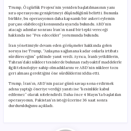
Trump, Özgürlük Projesi’nin yeniden başlatılmasının yanı
sıra operasyonu genişletmeyi düşündüğünü belirtti. Bununla
birlikte, bu operasyonun daha kapsamlı bir askeri eylemin
parçası olabileceği konusunda uyarıda bulundu. ABD’nin
atacağı adımlar sonrası İran’ın nasıl bir tepki vereceği
hakkında ise “Pes edecekler” yorumunda bulundu.
İran yönetimiyle devam eden görüşmeler hakkında gelen
soruya ise Trump, “Anlaşma sağlanana kadar onlarla irtibatı
sürdüreceğim” şeklinde yanıt verdi. Ayrıca, İranlı yetkililerin,
Tahran’daki nükleer tesislerde bulunan radyoaktif maddelerle
ilgili teknolojiye sahip olmadıklarını ve ABD’nin nükleer tozu
geri alması gerektiğini öne sürdüklerini iddia etti.
Trump, İran’ın, ABD’nin pazar günü savaşı sona erdirmek
adına yaptığı öneriye verdiği yanıtı ise “kesinlikle kabul
edilemez” olarak nitelendirdi. Daha önce 4 Mayıs’ta başlatılan
operasyonun, Pakistan’ın isteği üzerine 36 saat sonra
durdurulduğunu açıkladı.