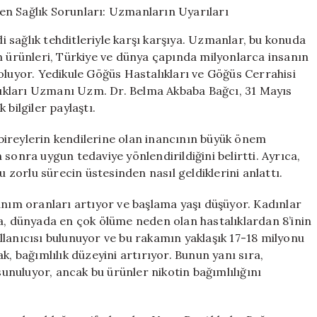
İçeni
Tehdit
di sağlık tehditleriyle karşı karşıya. Uzmanlar, bu konuda
Eden
n ürünleri, Türkiye ve dünya çapında milyonlarca insanın
Sağlık
oluyor. Yedikule Göğüs Hastalıkları ve Göğüs Cerrahisi
Sorunları:
Uzmanların
ıkları Uzmanı Uzm. Dr. Belma Akbaba Bağcı, 31 Mayıs
Uyarıları
bilgiler paylaştı.
için
bireylerin kendilerine olan inancının büyük önem
sonra uygun tedaviye yönlendirildiğini belirtti. Ayrıca,
u zorlu sürecin üstesinden nasıl geldiklerini anlattı.
anım oranları artıyor ve başlama yaşı düşüyor. Kadınlar
ra, dünyada en çok ölüme neden olan hastalıklardan 8’inin
lanıcısı bulunuyor ve bu rakamın yaklaşık 17-18 milyonu
k, bağımlılık düzeyini artırıyor. Bunun yanı sıra,
sunuluyor, ancak bu ürünler nikotin bağımlılığını