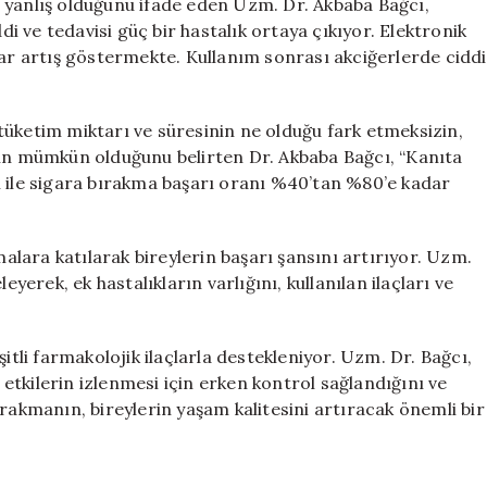
 yanlış olduğunu ifade eden Uzm. Dr. Akbaba Bağcı,
ddi ve tedavisi güç bir hastalık ortaya çıkıyor. Elektronik
lar artış göstermekte. Kullanım sonrası akciğerlerde ciddi
tüketim miktarı ve süresinin ne olduğu fark etmeksizin,
nın mümkün olduğunu belirten Dr. Akbaba Bağcı, “Kanıta
i ile sigara bırakma başarı oranı %40’tan %80’e kadar
malara katılarak bireylerin başarı şansını artırıyor. Uzm.
eyerek, ek hastalıkların varlığını, kullanılan ilaçları ve
itli farmakolojik ilaçlarla destekleniyor. Uzm. Dr. Bağcı,
n etkilerin izlenmesi için erken kontrol sağlandığını ve
ırakmanın, bireylerin yaşam kalitesini artıracak önemli bir