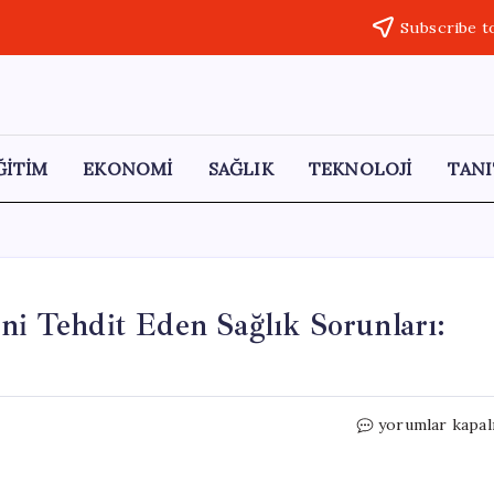
Subscribe t
ĞİTİM
EKONOMİ
SAĞLIK
TEKNOLOJİ
TANI
ni Tehdit Eden Sağlık Sorunları:
Türkiye’de
yorumlar kapal
18
Milyon
Sigara