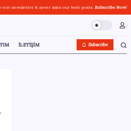
o our newsletter & never miss our best posts.
Subscribe Now!
TIM
İLETİŞİM
Subscribe
SON YAZILAR
ı
ROKETSAN’dan MSB’ye TAYFUN Fırlatma
Aracı Teslimatı