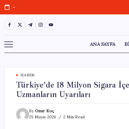
Skip
-
to
content
https://www.facebook.com/
https://twitter.com/
https://t.me/
https://www.instagram.com/
https://youtube.com/
ANA SAYFA
E
HABER
Türkiye’de 18 Milyon Sigara İçe
Uzmanların Uyarıları
By
Onur Koç
25 Mayıs 2026
2 Min Read