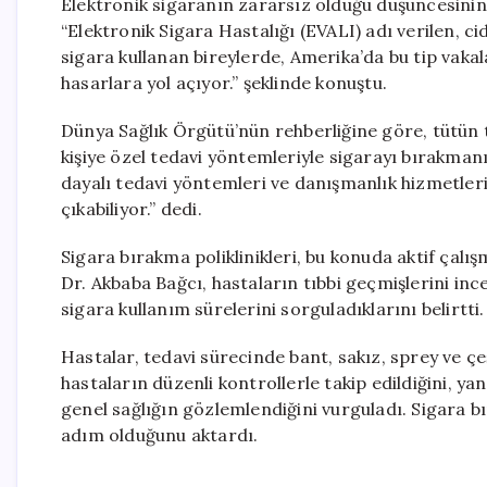
Elektronik sigaranın zararsız olduğu düşüncesinin
“Elektronik Sigara Hastalığı (EVALI) adı verilen, ci
sigara kullanan bireylerde, Amerika’da bu tip vaka
hasarlara yol açıyor.” şeklinde konuştu.
Dünya Sağlık Örgütü’nün rehberliğine göre, tütün 
kişiye özel tedavi yöntemleriyle sigarayı bırakma
dayalı tedavi yöntemleri ve danışmanlık hizmetler
çıkabiliyor.” dedi.
Sigara bırakma poliklinikleri, bu konuda aktif çalış
Dr. Akbaba Bağcı, hastaların tıbbi geçmişlerini incel
sigara kullanım sürelerini sorguladıklarını belirtti.
Hastalar, tedavi sürecinde bant, sakız, sprey ve çeş
hastaların düzenli kontrollerle takip edildiğini, ya
genel sağlığın gözlemlendiğini vurguladı. Sigara b
adım olduğunu aktardı.