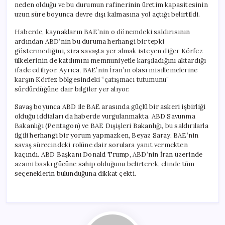
neden olduğu ve bu durumun rafinerinin üretim kapasitesinin
uzun süre boyunca devre dışı kalmasına yol açtığı belirtildi.
Haberde, kaynakların BAE’nin o dönemdeki saldırısının
ardından ABD’nin bu duruma herhangi bir tepki
göstermediğini, zira savaşta yer almak isteyen diğer Körfez
ülkelerinin de katılımını memnuniyetle karşıladığını aktardığı
ifade ediliyor. Ayrıca, BAE’nin İran’ın olası misillemelerine
karşın Körfez bölgesindeki “çatışmacı tutumunu”
sürdürdüğüne dair bilgiler yer alıyor.
Savaş boyunca ABD ile BAE arasında güçlü bir askeri işbirliği
olduğu iddiaları da haberde vurgulanmakta. ABD Savunma
Bakanlığı (Pentagon) ve BAE Dışişleri Bakanlığı, bu saldırılarla
ilgili herhangi bir yorum yapmazken, Beyaz Saray, BAE’nin
savaş sürecindeki rolüne dair sorulara yanıt vermekten
kaçındı. ABD Başkanı Donald Trump, ABD’nin İran üzerinde
azami baskı gücüne sahip olduğunu belirterek, elinde tüm
seçeneklerin bulunduğuna dikkat çekti.