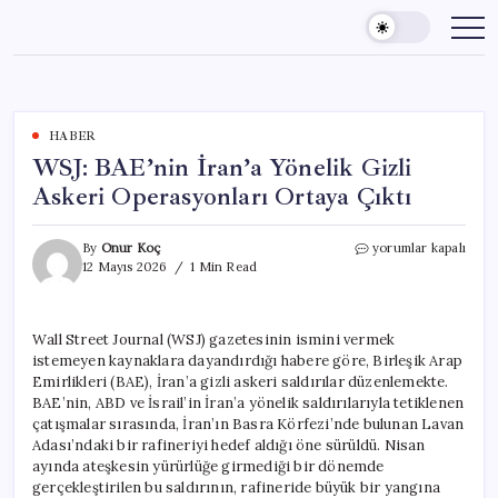
Skip
to
content
HABER
WSJ: BAE’nin İran’a Yönelik Gizli
Askeri Operasyonları Ortaya Çıktı
WSJ:
By
Onur Koç
yorumlar kapalı
BAE’nin
12 Mayıs 2026
1 Min Read
İran’a
Yönelik
Gizli
Wall Street Journal (WSJ) gazetesinin ismini vermek
Askeri
istemeyen kaynaklara dayandırdığı habere göre, Birleşik Arap
Operasyonları
Ortaya
Emirlikleri (BAE), İran’a gizli askeri saldırılar düzenlemekte.
Çıktı
BAE’nin, ABD ve İsrail’in İran’a yönelik saldırılarıyla tetiklenen
için
çatışmalar sırasında, İran’ın Basra Körfezi’nde bulunan Lavan
Adası’ndaki bir rafineriyi hedef aldığı öne sürüldü. Nisan
ayında ateşkesin yürürlüğe girmediği bir dönemde
gerçekleştirilen bu saldırının, rafineride büyük bir yangına