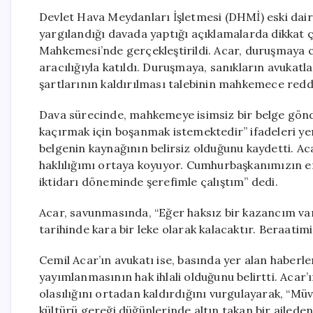
Devlet Hava Meydanları İşletmesi (DHMİ) eski daire 
yargılandığı davada yaptığı açıklamalarda dikkat ç
Mahkemesi’nde gerçekleştirildi. Acar, duruşmaya c
aracılığıyla katıldı. Duruşmaya, sanıkların avukatlar
şartlarının kaldırılması talebinin mahkemece redde
Dava sürecinde, mahkemeye isimsiz bir belge gönd
kaçırmak için boşanmak istemektedir” ifadeleri yer
belgenin kaynağının belirsiz olduğunu kaydetti. Aca
haklılığımı ortaya koyuyor. Cumhurbaşkanımızın en
iktidarı döneminde şerefimle çalıştım” dedi.
Acar, savunmasında, “Eğer haksız bir kazancım var
tarihinde kara bir leke olarak kalacaktır. Beraatim
Cemil Acar’ın avukatı ise, basında yer alan haber
yayımlanmasının hak ihlali olduğunu belirtti. Acar’
olasılığını ortadan kaldırdığını vurgulayarak, “Müv
kültürü gereği düğünlerinde altın takan bir aileden g