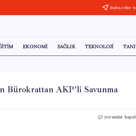
Subscribe t
ĞİTİM
EKONOMİ
SAĞLIK
TEKNOLOJİ
TANI
nan Bürokrattan AKP’li Savunma
Yolsuzluk
yorumlar kapal
ve
Rüşvetle
Yargılanan