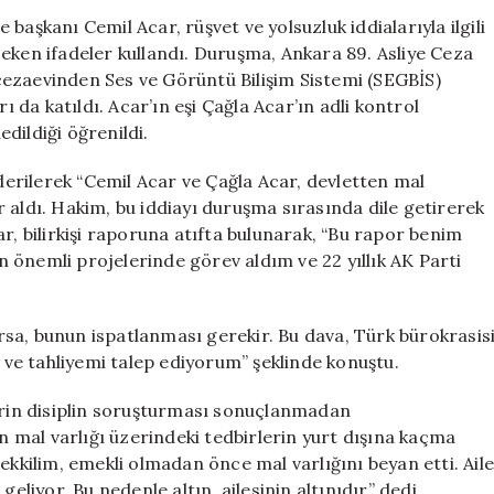
Bürokrattan
başkanı Cemil Acar, rüşvet ve yolsuzluk iddialarıyla ilgili
AKP’li
eken ifadeler kullandı. Duruşma, Ankara 89. Asliye Ceza
Savunma
ezaevinden Ses ve Görüntü Bilişim Sistemi (SEGBİS)
Gelişmeleri
ı da katıldı. Acar’ın eşi Çağla Acar’ın adli kontrol
için
dildiği öğrenildi.
erilerek “Cemil Acar ve Çağla Acar, devletten mal
 aldı. Hakim, bu iddiayı duruşma sırasında dile getirerek
r, bilirkişi raporuna atıfta bulunarak, “Bu rapor benim
 önemli projelerinde görev aldım ve 22 yıllık AK Parti
sa, bunun ispatlanması gerekir. Bu dava, Türk bürokrasis
i ve tahliyemi talep ediyorum” şeklinde konuştu.
lerin disiplin soruşturması sonuçlanmadan
ın mal varlığı üzerindeki tedbirlerin yurt dışına kaçma
ekkilim, emekli olmadan önce mal varlığını beyan etti. Aile
eliyor. Bu nedenle altın, ailesinin altınıdır” dedi.