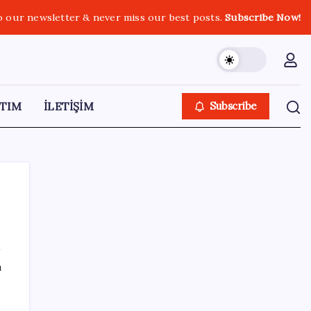
o our newsletter & never miss our best posts.
Subscribe Now!
TIM
İLETİŞİM
Subscribe
SON YAZILAR
ı
AB’den 348 uyduluk güvenlik iletişim ağına
onay