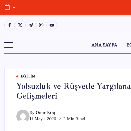
Skip
-
to
content
https://www.facebook.com/
https://twitter.com/
https://t.me/
https://www.instagram.com/
https://youtube.com/
ANA SAYFA
E
EĞITIM
Yolsuzluk ve Rüşvetle Yargıla
Gelişmeleri
By
Onur Koç
11 Mayıs 2026
2 Min Read