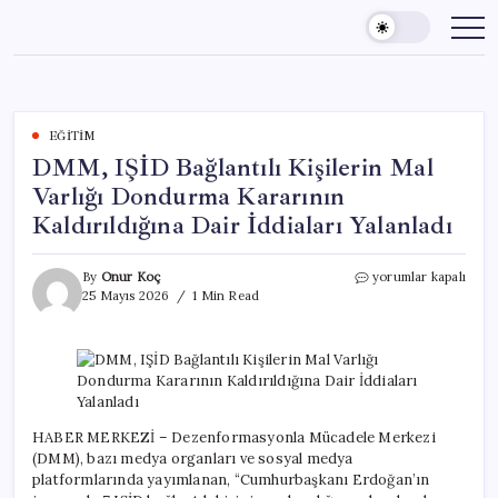
Skip
to
content
EĞITIM
DMM, IŞİD Bağlantılı Kişilerin Mal
Varlığı Dondurma Kararının
Kaldırıldığına Dair İddiaları Yalanladı
DMM,
By
Onur Koç
yorumlar kapalı
IŞİD
25 Mayıs 2026
1 Min Read
Bağlantılı
Kişilerin
Mal
Varlığı
Dondurma
Kararının
Kaldırıldığına
HABER MERKEZİ – Dezenformasyonla Mücadele Merkezi
Dair
(DMM), bazı medya organları ve sosyal medya
İddiaları
platformlarında yayımlanan, “Cumhurbaşkanı Erdoğan’ın
Yalanladı