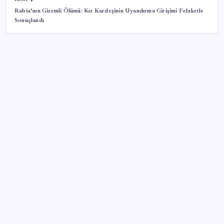
Rabia’nın Gizemli Ölümü: Kız Kardeşinin Uyandırma Girişimi Felaketle
Sonuçlandı
SON YAZILAR
ROKETSAN’dan MSB’ye TAYFUN Fırlatma Aracı
Teslimatı
Piyasaların merakla beklediği veri açıklandı: Altın ve
gümüş fiyatları uçuşa geçti
Altında yükseliş kapıda mı? Uzman isimden ezber
bozan tahmin!