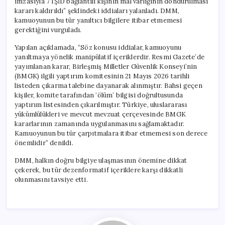
imzasıyla 7 IŞİD bağlantılı kişinin mal varlığının dondurulması
için
kararı kaldırıldı” şeklindeki iddiaları yalanladı. DMM,
kamuoyunun bu tür yanıltıcı bilgilere itibar etmemesi
gerektiğini vurguladı.
Yapılan açıklamada, “Söz konusu iddialar, kamuoyunu
yanıltmaya yönelik manipülatif içeriklerdir. Resmi Gazete’de
yayımlanan karar, Birleşmiş Milletler Güvenlik Konseyi’nin
(BMGK) ilgili yaptırım komitesinin 21 Mayıs 2026 tarihli
listeden çıkarma talebine dayanarak alınmıştır. Bahsi geçen
kişiler, komite tarafından ‘ölüm’ bilgisi doğrultusunda
yaptırım listesinden çıkarılmıştır. Türkiye, uluslararası
yükümlülükleri ve mevcut mevzuat çerçevesinde BMGK
kararlarının zamanında uygulanmasını sağlamaktadır.
Kamuoyunun bu tür çarpıtmalara itibar etmemesi son derece
önemlidir” denildi.
DMM, halkın doğru bilgiye ulaşmasının önemine dikkat
çekerek, bu tür dezenformatif içeriklere karşı dikkatli
olunmasını tavsiye etti.