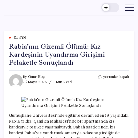
Skip
to
content
EĞITIM
Rabia’nın Gizemli Ölümü: Kız
Kardeşinin Uyandırma Girişimi
Felaketle Sonuçlandı
Rabia’nın
By
Onur Koç
yorumlar kapalı
Gizemli
25 Mayıs 2026
1 Min Read
Ölümü:
Kız
Kardeşinin
Uyandırma
Girişimi
Felaketle
Gümüşhane Üniversitesi’nde eğitime devam eden 19 yaşındaki
Sonuçlandı
Rabia Yıldız, Çamlıca Mahallesi’nde bir apartmanda kız
için
kardeşiyle birlikte yaşamaktaydı. Sabah saatlerinde, kız
kardeşi Rabia’yı uyandırmak amacıyla odasına girdiğinde,