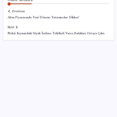
Previous
Altın Piyasasında Yeni Dönem: Yatırımcılar Dikkat!
Next
Nehir Kıyısındaki Siyah İstilası: Tehlikeli Vatoz Balıkları Ortaya Çıktı
SON YAZILAR
IPARD-III hibesiyle 634.3 milyon lira
Kia EV2 Türkiye Yolcusu: İşte Beklenen Fiyat ve
Özellikler