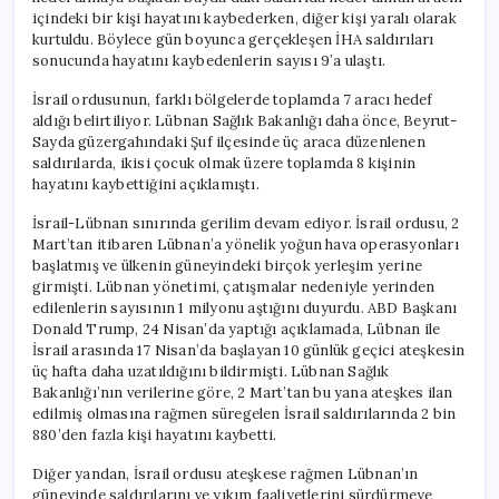
içindeki bir kişi hayatını kaybederken, diğer kişi yaralı olarak
kurtuldu. Böylece gün boyunca gerçekleşen İHA saldırıları
sonucunda hayatını kaybedenlerin sayısı 9’a ulaştı.
İsrail ordusunun, farklı bölgelerde toplamda 7 aracı hedef
aldığı belirtiliyor. Lübnan Sağlık Bakanlığı daha önce, Beyrut-
Sayda güzergahındaki Şuf ilçesinde üç araca düzenlenen
saldırılarda, ikisi çocuk olmak üzere toplamda 8 kişinin
hayatını kaybettiğini açıklamıştı.
İsrail-Lübnan sınırında gerilim devam ediyor. İsrail ordusu, 2
Mart’tan itibaren Lübnan’a yönelik yoğun hava operasyonları
başlatmış ve ülkenin güneyindeki birçok yerleşim yerine
girmişti. Lübnan yönetimi, çatışmalar nedeniyle yerinden
edilenlerin sayısının 1 milyonu aştığını duyurdu. ABD Başkanı
Donald Trump, 24 Nisan’da yaptığı açıklamada, Lübnan ile
İsrail arasında 17 Nisan’da başlayan 10 günlük geçici ateşkesin
üç hafta daha uzatıldığını bildirmişti. Lübnan Sağlık
Bakanlığı’nın verilerine göre, 2 Mart’tan bu yana ateşkes ilan
edilmiş olmasına rağmen süregelen İsrail saldırılarında 2 bin
880’den fazla kişi hayatını kaybetti.
Diğer yandan, İsrail ordusu ateşkese rağmen Lübnan’ın
güneyinde saldırılarını ve yıkım faaliyetlerini sürdürmeye