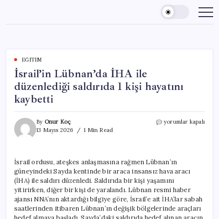
Skip
to
content
EĞITIM
İsrail’in Lübnan’da İHA ile
düzenlediği saldırıda 1 kişi hayatını
kaybetti
İsrail’in
By
Onur Koç
yorumlar kapalı
Lübnan’da
13 Mayıs 2026
1 Min Read
İHA
ile
düzenlediği
İsrail ordusu, ateşkes anlaşmasına rağmen Lübnan’ın
saldırıda
güneyindeki Sayda kentinde bir araca insansız hava aracı
1
kişi
(İHA) ile saldırı düzenledi. Saldırıda bir kişi yaşamını
hayatını
yitirirken, diğer bir kişi de yaralandı. Lübnan resmi haber
kaybetti
ajansı NNA’nın aktardığı bilgiye göre, İsrail’e ait İHA’lar sabah
için
saatlerinden itibaren Lübnan’ın değişik bölgelerinde araçları
hedef almaya başladı. Sayda’daki saldırıda hedef alınan aracın